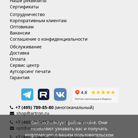
Наши реквизиты
Сертификаты
Сотрудничество
Корпоративным клиентам
Оптовикам
Вакансии
Соглашение о конфиденциальности
Обслуживание
Доставка
Оплата
Сервис центр
Аутсорсинг печати
Гарантия
+7 (495) 789-85-80
(многоканальный)
shop@artron.ru
+7 (495) 789-85-86
(дилерский отдел)
Сайт использует файлы cookie. Они
opt@artron.ru
позволяют узнавать вас и получать
информацию о вашем пользовательском
+7 (495) 789-85-70
(сервисный центр)