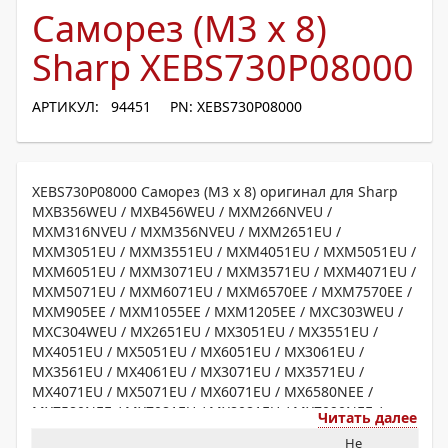
Саморез (M3 х 8)
Sharp XEBS730P08000
АРТИКУЛ: 94451
PN: XEBS730P08000
XEBS730P08000 Саморез (M3 х 8) оригинал для Sharp
MXB356WEU / MXB456WEU / MXM266NVEU /
MXM316NVEU / MXM356NVEU / MXM2651EU /
MXM3051EU / MXM3551EU / MXM4051EU / MXM5051EU /
MXM6051EU / MXM3071EU / MXM3571EU / MXM4071EU /
MXM5071EU / MXM6071EU / MXM6570EE / MXM7570EE /
MXM905EE / MXM1055EE / MXM1205EE / MXC303WEU /
MXC304WEU / MX2651EU / MX3051EU / MX3551EU /
MX4051EU / MX5051EU / MX6051EU / MX3061EU /
MX3561EU / MX4061EU / MX3071EU / MX3571EU /
MX4071EU / MX5071EU / MX6071EU / MX6580NEE /
MX7580NEE / MX7081EU / MX8081EU / MX7090NEE /
Читать далее
MX8090NEE
Не