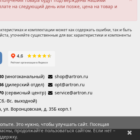
ия получения товара будут подтверждены нашими
плате на следующий день или позже, цена на товар и
ктеристиках и комплектации может как содержать ошибки, так и быть
йста, уточняйте существенные для вас характеристики и компоненты
80
(многоканальный)
shop@artron.ru
86
(дилерский отдел)
opt@artron.ru
70
(сервисный центр)
service@artron.ru
(Сб.-Вс. выходной)
а, ул. Воронцовская, д. 35Б корп.1
опыте. Это нужно, чтобы улучшать сайт. Посещая
асны, продолжайте пользоваться сайтом. Если нет –
ддержку.