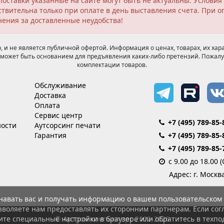
поставки указанные на сайте могут быть не актуальны. Услов
твительна только при оплате в день выставления счета. При о
нения за доставленные неудобства!
 и не является публичной офертой. Информация о ценах, товарах, их хара
может быть основанием для предъявления каких-либо претензий. Пожалу
комплектации товаров.
Обслуживание
Доставка
Оплата
Сервис центр
+7 (495) 789-85-
ости
Аутсорсинг печати
Гарантия
+7 (495) 789-85-
+7 (495) 789-85-
с 9.00 до 18.00 
Адрес: г. Москв
знавать вас и получать информацию о вашем пользовательском 
зволяете нам предоставлять их сторонним партнерам. Если согл
© Артрон компьютерс 2002-2026
ите специальные настройки в браузере или обратитесь в техпо