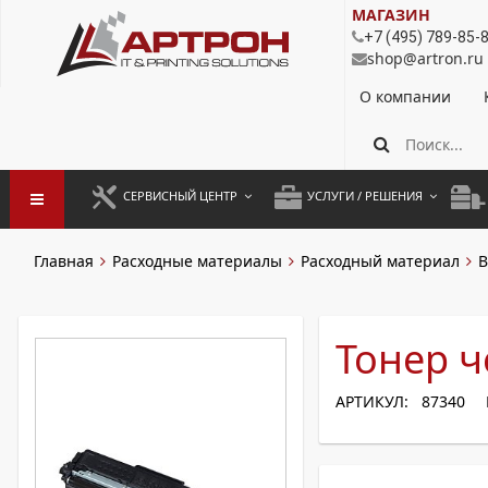
МАГАЗИН
+7 (495) 789-85-
shop@artron.ru
О компании
СЕРВИСНЫЙ ЦЕНТР
УСЛУГИ / РЕШЕНИЯ
ЗАПУСК ОБОРУДОВАНИЯ
АУТСОРСИНГ ПЕЧАТИ
ПОЛ
Главная
Расходные материалы
Расходный материал
B
ГАРАНТИЙНЫЙ РЕМОНТ
ПОКОПИЙНАЯ ПЕЧАТЬ
МОН
ДОГОВОРНОЕ ОБСЛУЖИВАНИЕ
КОНТРОЛЬ ПЕЧАТИ
ДУП
Тонер ч
РЕГЛАМЕНТНЫЕ РАБОТЫ
ЛИЗИНГ
АРТИКУЛ: 87340
ПРОФИЛАКТИКА И ТО
АРЕНДА ОБОРУДОВАНИЯ
РАЗОВЫЕ РЕМОНТЫ