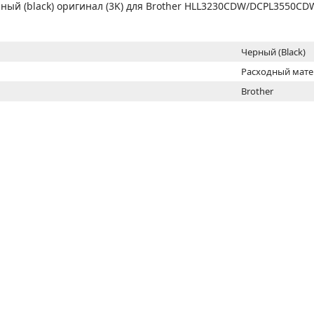
МОН
рный (black) оригинал (3K) для Brother HLL3230CDW/DCPL3550
Черный (Black)
Расходный мат
Brother