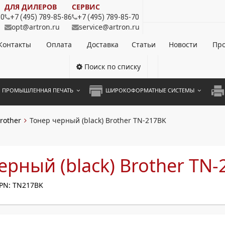
ДЛЯ ДИЛЕРОВ
СЕРВИС
80
+7 (495) 789-85-86
+7 (495) 789-85-70
opt@artron.ru
service@artron.ru
Контакты
Оплата
Доставка
Статьи
Новости
Про
Поиск по списку
ПРОМЫШЛЕННАЯ ПЕЧАТЬ
ШИРОКОФОРМАТНЫЕ СИСТЕМЫ
НОЦВЕТНЫЕ СИСТЕМЫ
ШИРОКОФОРМАТНЫЕ ПРИНТЕРЫ
А3 
rother
Тонер черный (black) Brother TN-217BK
ОХРОМНЫЕ СИСТЕМЫ
ИНЖЕНЕРНЫЕ СИСТЕМЫ
А4 
ЛИКАТОРЫ
А3 
ерный (black) Brother TN
А4 
PN: TN217BK
ПРИ
ЦВЕ