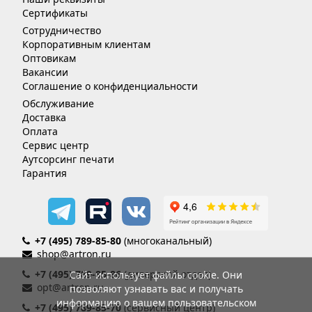
Сертификаты
Сотрудничество
Корпоративным клиентам
Оптовикам
Вакансии
Соглашение о конфиденциальности
Обслуживание
Доставка
Оплата
Сервис центр
Аутсорсинг печати
Гарантия
+7 (495) 789-85-80
(многоканальный)
shop@artron.ru
+7 (495) 789-85-86
(дилерский отдел)
Сайт использует файлы cookie. Они
opt@artron.ru
позволяют узнавать вас и получать
информацию о вашем пользовательском
+7 (495) 789-85-70
(сервисный центр)