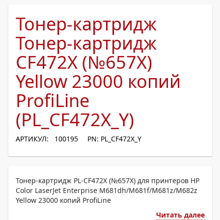
Тонер-картридж
Тонер-картридж
CF472X (№657X)
Yellow 23000 копий
ProfiLine
(PL_CF472X_Y)
АРТИКУЛ: 100195
PN: PL_CF472X_Y
Тонер-картридж PL-CF472X (№657X) для принтеров HP
Color LaserJet Enterprise M681dh/M681f/M681z/M682z
Yellow 23000 копий ProfiLine
Читать далее