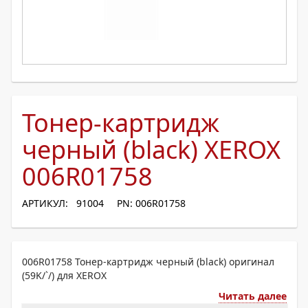
Тонер-картридж
черный (black) XEROX
006R01758
АРТИКУЛ: 91004
PN: 006R01758
006R01758 Тонер-картридж черный (black) оригинал
(59K/`/) для XEROX
Читать далее