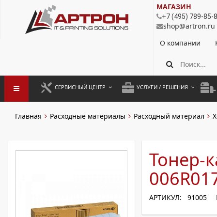
МАГАЗИН
+7 (495) 789-85-
shop@artron.ru
О компании
СЕРВИСНЫЙ ЦЕНТР
УСЛУГИ / РЕШЕНИЯ
ЗАПУСК ОБОРУДОВАНИЯ
АУТСОРСИНГ ПЕЧАТИ
ПОЛ
Главная
Расходные материалы
Расходный материал
X
ГАРАНТИЙНЫЙ РЕМОНТ
ПОКОПИЙНАЯ ПЕЧАТЬ
МОН
ДОГОВОРНОЕ ОБСЛУЖИВАНИЕ
КОНТРОЛЬ ПЕЧАТИ
ДУП
Тонер-к
РЕГЛАМЕНТНЫЕ РАБОТЫ
ЛИЗИНГ
006R01
ПРОФИЛАКТИКА И ТО
АРЕНДА ОБОРУДОВАНИЯ
АРТИКУЛ: 91005
РАЗОВЫЕ РЕМОНТЫ