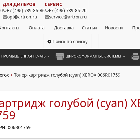
ДЛЯ ДИЛЕРОВ
СЕРВИС
80
+7 (495) 789-85-86
+7 (495) 789-85-70
opt@artron.ru
service@artron.ru
Контакты
Оплата
Доставка
Статьи
Новости
Про
Поиск по списку
ПРОМЫШЛЕННАЯ ПЕЧАТЬ
ШИРОКОФОРМАТНЫЕ СИСТЕМЫ
НОЦВЕТНЫЕ СИСТЕМЫ
ШИРОКОФОРМАТНЫЕ ПРИНТЕРЫ
А3 
erox
Тонер-картридж голубой (cyan) XEROX 006R01759
ОХРОМНЫЕ СИСТЕМЫ
ИНЖЕНЕРНЫЕ СИСТЕМЫ
А4 
ЛИКАТОРЫ
А3 
артридж голубой (cyan) 
А4 
759
ПРИ
PN: 006R01759
ЦВЕ