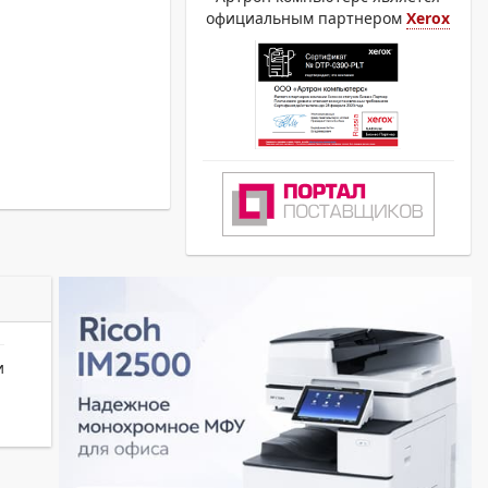
официальным партнером
Xerox
и