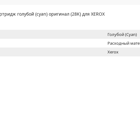
МОН
ртридж голубой (cyan) оригинал (28K) для XEROX
Голубой (Cyan)
Расходный мат
Xerox