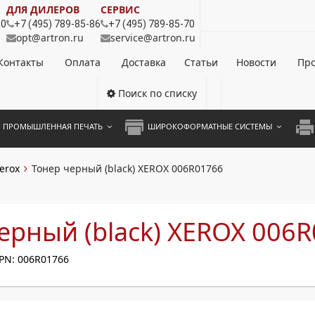
ДЛЯ ДИЛЕРОВ
СЕРВИС
80
+7 (495) 789-85-86
+7 (495) 789-85-70
opt@artron.ru
service@artron.ru
Контакты
Оплата
Доставка
Статьи
Новости
Про
Поиск по списку
ПРОМЫШЛЕННАЯ ПЕЧАТЬ
ШИРОКОФОРМАТНЫЕ СИСТЕМЫ
НОЦВЕТНЫЕ СИСТЕМЫ
ШИРОКОФОРМАТНЫЕ ПРИНТЕРЫ
А3 
erox
Тонер черный (black) XEROX 006R01766
ОХРОМНЫЕ СИСТЕМЫ
ИНЖЕНЕРНЫЕ СИСТЕМЫ
А4 
ЛИКАТОРЫ
А3 
ерный (black) XEROX 006
А4 
PN: 006R01766
ПРИ
ЦВЕ