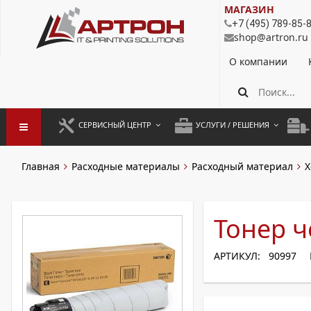
МАГАЗИН
+7 (495) 789-85-
shop@artron.ru
О компании
СЕРВИСНЫЙ ЦЕНТР
УСЛУГИ / РЕШЕНИЯ
ЗАПУСК ОБОРУДОВАНИЯ
АУТСОРСИНГ ПЕЧАТИ
ПОЛ
Главная
Расходные материалы
Расходный материал
X
ГАРАНТИЙНЫЙ РЕМОНТ
ПОКОПИЙНАЯ ПЕЧАТЬ
МОН
ДОГОВОРНОЕ ОБСЛУЖИВАНИЕ
КОНТРОЛЬ ПЕЧАТИ
ДУП
Тонер ч
РЕГЛАМЕНТНЫЕ РАБОТЫ
ЛИЗИНГ
АРТИКУЛ: 90997
ПРОФИЛАКТИКА И ТО
АРЕНДА ОБОРУДОВАНИЯ
РАЗОВЫЕ РЕМОНТЫ