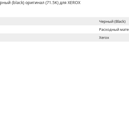
МОН
ный (black) оригинал (71.5K) для XEROX
Черный (Black)
Расходный мат
Xerox