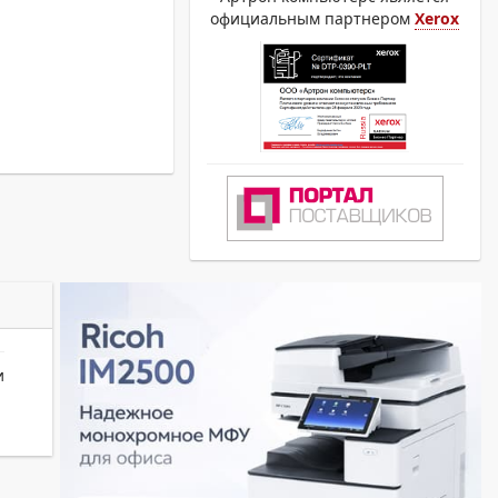
официальным партнером
Xerox
и