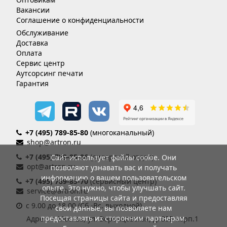
Вакансии
Соглашение о конфиденциальности
Обслуживание
Доставка
Оплата
Сервис центр
Аутсорсинг печати
Гарантия
+7 (495) 789-85-80
(многоканальный)
shop@artron.ru
+7 (495) 789-85-86
(дилерский отдел)
Сайт использует файлы cookie. Они
opt@artron.ru
позволяют узнавать вас и получать
информацию о вашем пользовательском
+7 (495) 789-85-70
(сервисный центр)
опыте. Это нужно, чтобы улучшать сайт.
service@artron.ru
Посещая страницы сайта и предоставляя
с 9.00 до 18.00 (Сб.-Вс. выходной)
свои данные, вы позволяете нам
предоставлять их сторонним партнерам.
Адрес: г. Москва, ул. Воронцовская, д. 35Б корп.1