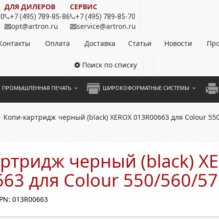
ДЛЯ ДИЛЕРОВ
СЕРВИС
80
+7 (495) 789-85-86
+7 (495) 789-85-70
opt@artron.ru
service@artron.ru
Контакты
Оплата
Доставка
Статьи
Новости
Про
Поиск по списку
ПРОМЫШЛЕННАЯ ПЕЧАТЬ
ШИРОКОФОРМАТНЫЕ СИСТЕМЫ
НОЦВЕТНЫЕ СИСТЕМЫ
ШИРОКОФОРМАТНЫЕ ПРИНТЕРЫ
А3 
Копи-картридж черный (black) XEROX 013R00663 для Colour 55
ОХРОМНЫЕ СИСТЕМЫ
ИНЖЕНЕРНЫЕ СИСТЕМЫ
А4 
ЛИКАТОРЫ
А3 
ртридж черный (black) X
А4 
63 для Colour 550/560/5
ПРИ
PN: 013R00663
ЦВЕ