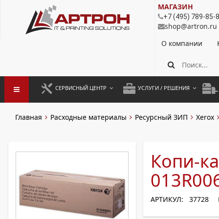
МАГАЗИН
+7 (495) 789-85-
shop@artron.ru
О компании
СЕРВИСНЫЙ ЦЕНТР
УСЛУГИ / РЕШЕНИЯ
ЗАПУСК ОБОРУДОВАНИЯ
АУТСОРСИНГ ПЕЧАТИ
ПОЛ
Главная
Расходные материалы
Ресурсный ЗИП
Xerox
ГАРАНТИЙНЫЙ РЕМОНТ
ПОКОПИЙНАЯ ПЕЧАТЬ
МОН
ДОГОВОРНОЕ ОБСЛУЖИВАНИЕ
КОНТРОЛЬ ПЕЧАТИ
ДУП
Копи-ка
РЕГЛАМЕНТНЫЕ РАБОТЫ
ЛИЗИНГ
013R006
ПРОФИЛАКТИКА И ТО
АРЕНДА ОБОРУДОВАНИЯ
АРТИКУЛ: 37728
РАЗОВЫЕ РЕМОНТЫ