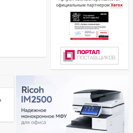
официальным партнером
Xerox
и