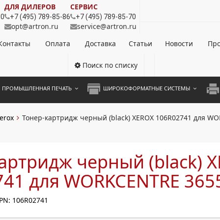
ДЛЯ ДИЛЕРОВ
СЕРВИС
80
+7 (495) 789-85-86
+7 (495) 789-85-70
opt@artron.ru
service@artron.ru
Контакты
Оплата
Доставка
Статьи
Новости
Про
Поиск по списку
ПРОМЫШЛЕННАЯ ПЕЧАТЬ
ШИРОКОФОРМАТНЫЕ СИСТЕМЫ
НОЦВЕТНЫЕ СИСТЕМЫ
ШИРОКОФОРМАТНЫЕ ПРИНТЕРЫ
А3 
erox
Тонер-картридж черный (black) XEROX 106R02741 для W
ОХРОМНЫЕ СИСТЕМЫ
ИНЖЕНЕРНЫЕ СИСТЕМЫ
А4 
ЛИКАТОРЫ
А3 
артридж черный (black) 
А4 
741 для WORKCENTRE 365
ПРИ
PN: 106R02741
ЦВЕ