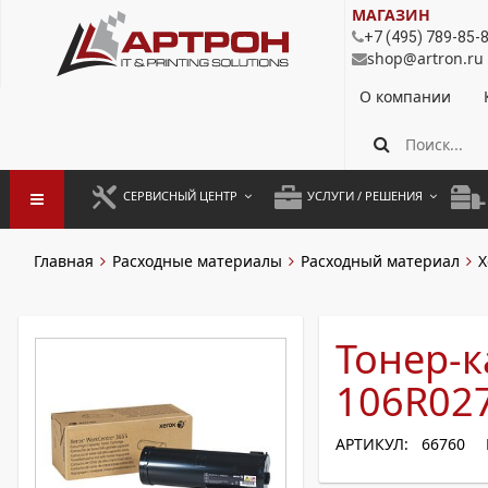
МАГАЗИН
+7 (495) 789-85-
shop@artron.ru
О компании
СЕРВИСНЫЙ ЦЕНТР
УСЛУГИ / РЕШЕНИЯ
ЗАПУСК ОБОРУДОВАНИЯ
АУТСОРСИНГ ПЕЧАТИ
ПОЛ
Главная
Расходные материалы
Расходный материал
X
ГАРАНТИЙНЫЙ РЕМОНТ
ПОКОПИЙНАЯ ПЕЧАТЬ
МОН
ДОГОВОРНОЕ ОБСЛУЖИВАНИЕ
КОНТРОЛЬ ПЕЧАТИ
ДУП
Тонер-к
РЕГЛАМЕНТНЫЕ РАБОТЫ
ЛИЗИНГ
106R02
ПРОФИЛАКТИКА И ТО
АРЕНДА ОБОРУДОВАНИЯ
АРТИКУЛ: 66760
РАЗОВЫЕ РЕМОНТЫ