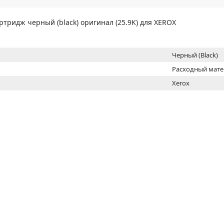
МОН
ртридж черный (black) оригинал (25.9K) для XEROX
Черный (Black)
Расходный мат
Xerox