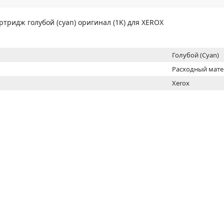
МОН
ртридж голубой (cyan) оригинал (1K) для XEROX
Голубой (Cyan)
Расходный мат
Xerox