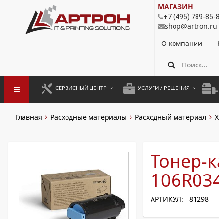
МАГАЗИН
+7 (495) 789-85-
shop@artron.ru
О компании
СЕРВИСНЫЙ ЦЕНТР
УСЛУГИ / РЕШЕНИЯ
ЗАПУСК ОБОРУДОВАНИЯ
АУТСОРСИНГ ПЕЧАТИ
ПОЛ
Главная
Расходные материалы
Расходный материал
X
ГАРАНТИЙНЫЙ РЕМОНТ
ПОКОПИЙНАЯ ПЕЧАТЬ
МОН
ДОГОВОРНОЕ ОБСЛУЖИВАНИЕ
КОНТРОЛЬ ПЕЧАТИ
ДУП
Тонер-к
РЕГЛАМЕНТНЫЕ РАБОТЫ
ЛИЗИНГ
106R034
ПРОФИЛАКТИКА И ТО
АРЕНДА ОБОРУДОВАНИЯ
АРТИКУЛ: 81298
РАЗОВЫЕ РЕМОНТЫ