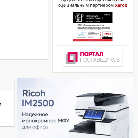
официальным партнером
Xerox
и