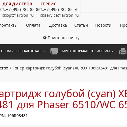
ДЛЯ ДИЛЕРОВ
СЕРВИС
80
+7 (495) 789-85-86
+7 (495) 789-85-70
opt@artron.ru
service@artron.ru
Контакты
Оплата
Доставка
Статьи
Новости
Про
Поиск по списку
ПРОМЫШЛЕННАЯ ПЕЧАТЬ
ШИРОКОФОРМАТНЫЕ СИСТЕМЫ
НОЦВЕТНЫЕ СИСТЕМЫ
ШИРОКОФОРМАТНЫЕ ПРИНТЕРЫ
А3 
erox
Тонер-картридж голубой (cyan) XEROX 106R03481 для Pha
ОХРОМНЫЕ СИСТЕМЫ
ИНЖЕНЕРНЫЕ СИСТЕМЫ
А4 
ЛИКАТОРЫ
А3 
артридж голубой (cyan) 
А4 
81 для Phaser 6510/WC 6
ПРИ
PN: 106R03481
ЦВЕ