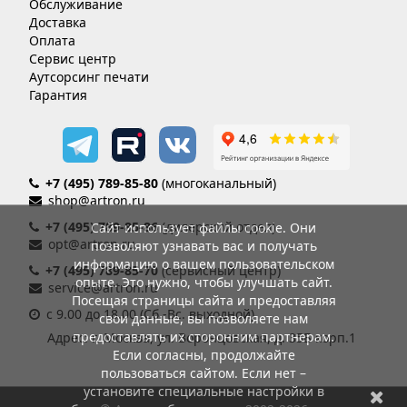
Обслуживание
Доставка
Оплата
Сервис центр
Аутсорсинг печати
Гарантия
+7 (495) 789-85-80
(многоканальный)
shop@artron.ru
+7 (495) 789-85-86
(дилерский отдел)
Сайт использует файлы cookie. Они
opt@artron.ru
позволяют узнавать вас и получать
информацию о вашем пользовательском
+7 (495) 789-85-70
(сервисный центр)
опыте. Это нужно, чтобы улучшать сайт.
service@artron.ru
Посещая страницы сайта и предоставляя
с 9.00 до 18.00 (Сб.-Вс. выходной)
свои данные, вы позволяете нам
предоставлять их сторонним партнерам.
Адрес: г. Москва, ул. Воронцовская, д. 35Б корп.1
Если согласны, продолжайте
пользоваться сайтом. Если нет –
установите специальные настройки в