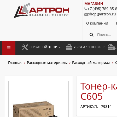
МАГАЗИН
+7 (495) 789-85-
shop@artron.ru
О компании
СЕРВИСНЫЙ ЦЕНТР
УСЛУГИ / РЕШЕНИЯ
ЗАПУСК ОБОРУДОВАНИЯ
АУТСОРСИНГ ПЕЧАТИ
ПОЛ
Главная
Расходные материалы
Расходный материал
X
ГАРАНТИЙНЫЙ РЕМОНТ
ПОКОПИЙНАЯ ПЕЧАТЬ
МОН
ДОГОВОРНОЕ ОБСЛУЖИВАНИЕ
КОНТРОЛЬ ПЕЧАТИ
ДУП
Тонер-к
РЕГЛАМЕНТНЫЕ РАБОТЫ
ЛИЗИНГ
C605
ПРОФИЛАКТИКА И ТО
АРЕНДА ОБОРУДОВАНИЯ
АРТИКУЛ: 79814
РАЗОВЫЕ РЕМОНТЫ