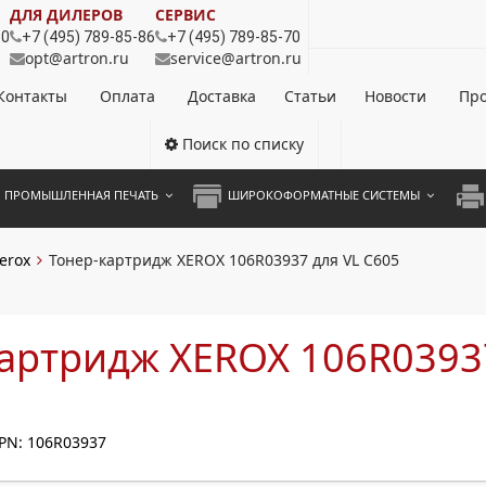
ДЛЯ ДИЛЕРОВ
СЕРВИС
80
+7 (495) 789-85-86
+7 (495) 789-85-70
opt@artron.ru
service@artron.ru
Контакты
Оплата
Доставка
Статьи
Новости
Про
Поиск по списку
ПРОМЫШЛЕННАЯ ПЕЧАТЬ
ШИРОКОФОРМАТНЫЕ СИСТЕМЫ
НОЦВЕТНЫЕ СИСТЕМЫ
ШИРОКОФОРМАТНЫЕ ПРИНТЕРЫ
А3 
erox
Тонер-картридж XEROX 106R03937 для VL C605
ОХРОМНЫЕ СИСТЕМЫ
ИНЖЕНЕРНЫЕ СИСТЕМЫ
А4 
ЛИКАТОРЫ
А3 
артридж XEROX 106R0393
А4 
ПРИ
PN: 106R03937
ЦВЕ