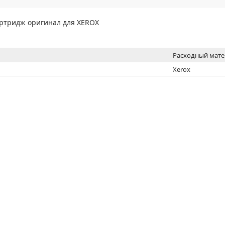
МОН
артридж оригинал для XEROX
Расходный мат
Xerox