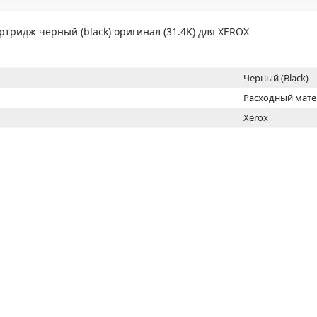
МОН
ртридж черный (black) оригинал (31.4K) для XEROX
Черный (Black)
Расходный мат
Xerox