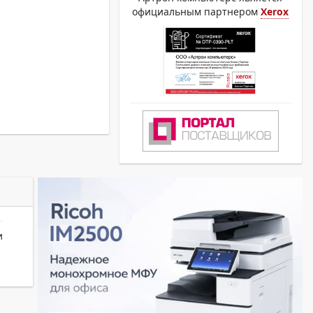
официальным партнером
Xerox
и