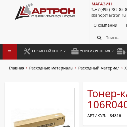
МАГАЗИН
+7 (495) 789-85-
shop@artron.ru
О компании
СЕРВИСНЫЙ ЦЕНТР
УСЛУГИ / РЕШЕНИЯ
ЗАПУСК ОБОРУДОВАНИЯ
АУТСОРСИНГ ПЕЧАТИ
ПОЛ
Главная
Расходные материалы
Расходный материал
X
ГАРАНТИЙНЫЙ РЕМОНТ
ПОКОПИЙНАЯ ПЕЧАТЬ
МОН
ДОГОВОРНОЕ ОБСЛУЖИВАНИЕ
КОНТРОЛЬ ПЕЧАТИ
ДУП
Тонер-к
РЕГЛАМЕНТНЫЕ РАБОТЫ
ЛИЗИНГ
106R04
ПРОФИЛАКТИКА И ТО
АРЕНДА ОБОРУДОВАНИЯ
АРТИКУЛ: 84816
РАЗОВЫЕ РЕМОНТЫ