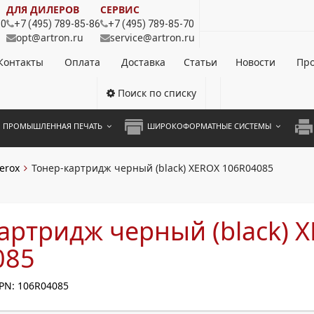
ДЛЯ ДИЛЕРОВ
СЕРВИС
80
+7 (495) 789-85-86
+7 (495) 789-85-70
opt@artron.ru
service@artron.ru
Контакты
Оплата
Доставка
Статьи
Новости
Про
Поиск по списку
ПРОМЫШЛЕННАЯ ПЕЧАТЬ
ШИРОКОФОРМАТНЫЕ СИСТЕМЫ
НОЦВЕТНЫЕ СИСТЕМЫ
ШИРОКОФОРМАТНЫЕ ПРИНТЕРЫ
А3 
erox
Тонер-картридж черный (black) XEROX 106R04085
ОХРОМНЫЕ СИСТЕМЫ
ИНЖЕНЕРНЫЕ СИСТЕМЫ
А4 
ЛИКАТОРЫ
А3 
артридж черный (black) 
А4 
085
ПРИ
PN: 106R04085
ЦВЕ