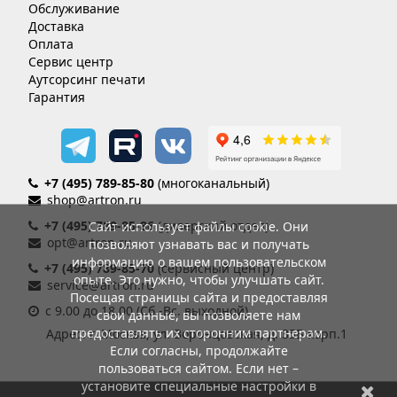
Обслуживание
Доставка
Оплата
Сервис центр
Аутсорсинг печати
Гарантия
+7 (495) 789-85-80
(многоканальный)
shop@artron.ru
+7 (495) 789-85-86
(дилерский отдел)
Сайт использует файлы cookie. Они
opt@artron.ru
позволяют узнавать вас и получать
информацию о вашем пользовательском
+7 (495) 789-85-70
(сервисный центр)
опыте. Это нужно, чтобы улучшать сайт.
service@artron.ru
Посещая страницы сайта и предоставляя
с 9.00 до 18.00 (Сб.-Вс. выходной)
свои данные, вы позволяете нам
предоставлять их сторонним партнерам.
Адрес: г. Москва, ул. Воронцовская, д. 35Б корп.1
Если согласны, продолжайте
пользоваться сайтом. Если нет –
установите специальные настройки в