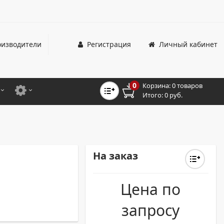
изводители
Регистрация
Личный кабинет
0
Корзина:
0 товаров
Итого:
0 руб.
ЦВЕТНЫЕ
ДЛЯ ОФИСНЫХ ПРИНТЕРОВ И МФУ
ЦВЕТНЫЕ
ДЛЯ ПРОМЫШЛЕННОЙ ПЕЧАТИ
МОНОХРОМНЫЕ
ДЛЯ ШИРОКОФОРМАТНЫХ СИСТЕМ
На заказ
L
МОНОХРОМНЫЕ
Цена по
НТЕРЫ ДЛЯ ОФИСА
запросу
ТНЫЕ ПРИНТЕРЫ