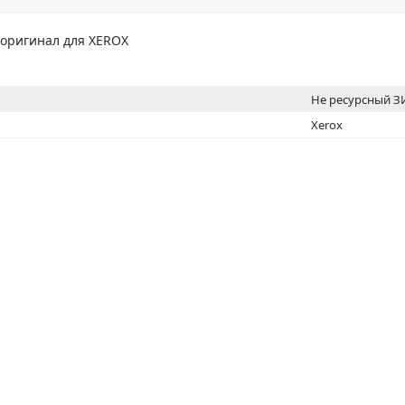
МОН
 оригинал для XEROX
Не ресурсный 
Xerox