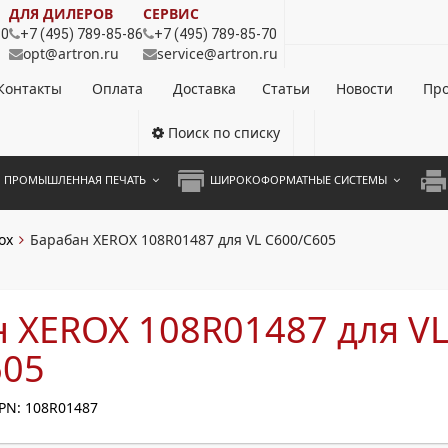
ДЛЯ ДИЛЕРОВ
СЕРВИС
80
+7 (495) 789-85-86
+7 (495) 789-85-70
opt@artron.ru
service@artron.ru
Контакты
Оплата
Доставка
Статьи
Новости
Про
Поиск по списку
ПРОМЫШЛЕННАЯ ПЕЧАТЬ
ШИРОКОФОРМАТНЫЕ СИСТЕМЫ
НОЦВЕТНЫЕ СИСТЕМЫ
ШИРОКОФОРМАТНЫЕ ПРИНТЕРЫ
А3 
ox
Барабан XEROX 108R01487 для VL C600/C605
ОХРОМНЫЕ СИСТЕМЫ
ИНЖЕНЕРНЫЕ СИСТЕМЫ
А4 
ЛИКАТОРЫ
А3 
 XEROX 108R01487 для V
А4 
605
ПРИ
PN: 108R01487
ЦВЕ