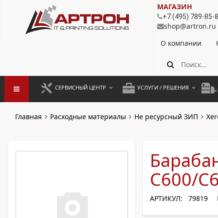
МАГАЗИН
+7 (495) 789-85-
shop@artron.ru
О компании
СЕРВИСНЫЙ ЦЕНТР
УСЛУГИ / РЕШЕНИЯ
ЗАПУСК ОБОРУДОВАНИЯ
АУТСОРСИНГ ПЕЧАТИ
ПОЛ
Главная
Расходные материалы
Не ресурсный ЗИП
Xer
ГАРАНТИЙНЫЙ РЕМОНТ
ПОКОПИЙНАЯ ПЕЧАТЬ
МОН
ДОГОВОРНОЕ ОБСЛУЖИВАНИЕ
КОНТРОЛЬ ПЕЧАТИ
ДУП
Барабан
РЕГЛАМЕНТНЫЕ РАБОТЫ
ЛИЗИНГ
C600/C
ПРОФИЛАКТИКА И ТО
АРЕНДА ОБОРУДОВАНИЯ
АРТИКУЛ: 79819
РАЗОВЫЕ РЕМОНТЫ