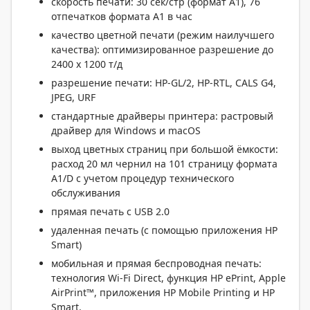
скорость печати: 30 сек/стр (формат A1), 76
отпечатков формата A1 в час
качество цветной печати (режим наилучшего
качества): оптимизированное разрешение до
2400 x 1200 т/д
разрешение печати: HP-GL/2, HP-RTL, CALS G4,
JPEG, URF
стандартные драйверы принтера: растровый
драйвер для Windows и macOS
выход цветных страниц при большой ёмкости:
расход 20 мл чернил на 101 страницу формата
A1/D с учетом процедур технического
обслуживания
прямая печать с USB 2.0
удаленная печать (с помощью приложения HP
Smart)
мобильная и прямая беспроводная печать:
технология Wi-Fi Direct, функция HP ePrint, Apple
AirPrint™, приложения HP Mobile Printing и HP
Smart.