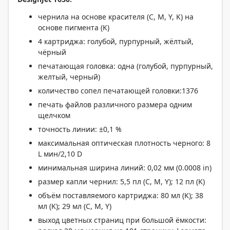
чернила на основе красителя (C, M, Y, K) на
основе пигмента (K)
4 картриджа: голубой, пурпурный, жёлтый,
чёрный
печатающая головка: одна (голубой, пурпурный,
желтый, черный)
количество сопел печатающей головки:1376
печать файлов различного размера одним
щелчком
точность линии: ±0,1 %
максимальная оптическая плотность черного: 8
L мин/2,10 D
минимальная ширина линий: 0,02 мм (0.0008 in)
размер капли чернил: 5,5 пл (C, M, Y); 12 пл (K)
объём поставляемого картриджа: 80 мл (K); 38
мл (K); 29 мл (C, M, Y)
выход цветных страниц при большой ёмкости: