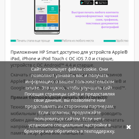
Приложение HP Smart доступно для устройств Apple®
iPad, iPhone и iPod Touch с ОС iOS 7.0 и старше,
устройств с ОС Android™ 4.4 и старше.
Сайт использует файлы cookie. Они
Скачать программу можно бесплатно из магазинов
позволяют узнавать вас и получать
Apple® App Store для мобильных устройств Apple® и
информацию о вашем пользовательском
Google Play Store для мобильных устройств Android™.
опыте. Это нужно, чтобы улучшать сайт.
Посещая страницы сайта и предоставляя
Прямая беспроводная печать
Wi-
Fi
Direct®
свои данные, вы позволяете нам
предоставлять их сторонним партнерам.
Технология Wi-Fi Direct® позволяет двум и более
Если согласны, продолжайте
мобильным устройствам пользователей проводить
пользоваться сайтом. Если нет –
обмен данными между собой и плоттером, печатать
установите специальные настройки в
напрямую с мобильного, сохранять данные печати в
браузере или обратитесь в техподдержку.
память смартфона или планшета.