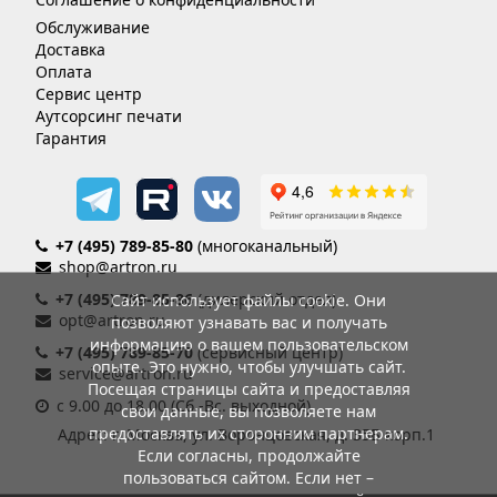
Обслуживание
Доставка
Оплата
Сервис центр
Аутсорсинг печати
Гарантия
+7 (495) 789-85-80
(многоканальный)
shop@artron.ru
+7 (495) 789-85-86
(дилерский отдел)
Сайт использует файлы cookie. Они
opt@artron.ru
позволяют узнавать вас и получать
информацию о вашем пользовательском
+7 (495) 789-85-70
(сервисный центр)
опыте. Это нужно, чтобы улучшать сайт.
service@artron.ru
Посещая страницы сайта и предоставляя
с 9.00 до 18.00 (Сб.-Вс. выходной)
свои данные, вы позволяете нам
предоставлять их сторонним партнерам.
Адрес: г. Москва, ул. Воронцовская, д. 35Б корп.1
Если согласны, продолжайте
пользоваться сайтом. Если нет –