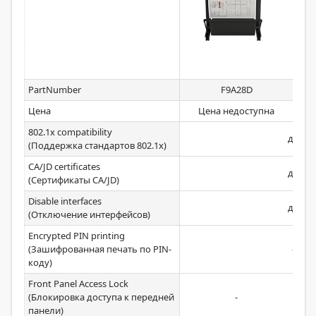
PartNumber
F9A28D
Цена
Цена недоступна
802.1x compatibility
да
(Поддержка стандартов 802.1x)
CA/JD certificates
да
(Сертификаты CA/JD)
Disable interfaces
да
(Отключение интерфейсов)
Encrypted PIN printing
(Зашифрованная печать по PIN-
-
коду)
Front Panel Access Lock
(Блокировка доступа к передней
-
панели)