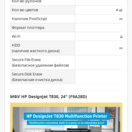
Кол-во рулонов
Кол-во цветов
4 цвета
Наличие PostScript
нет
Формат плоттера
Wi-Fi
да
HDD
нет
(наличие жесткого диска)
Secure File Erase
-
(Безопасное удаление файлов)
Secure Disk Erase
-
(Безопасная очистка диска)
МФУ HP DesignJet T830, 24" (F9A28D)