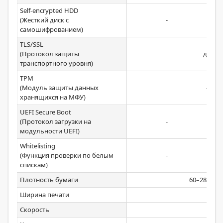
Self-encrypted HDD
(Жесткий диск с
-
самошифрованием)
TLS/SSL
(Протокол защиты
да
транспортного уровня)
TPM
(Модуль защиты данных
-
хранящихся на МФУ)
UEFI Secure Boot
(Протокол загрузки на
-
модульности UEFI)
Whitelisting
(Функция проверки по белым
-
спискам)
Плотность бумаги
60–280 г/м
Ширина печати
Скорость