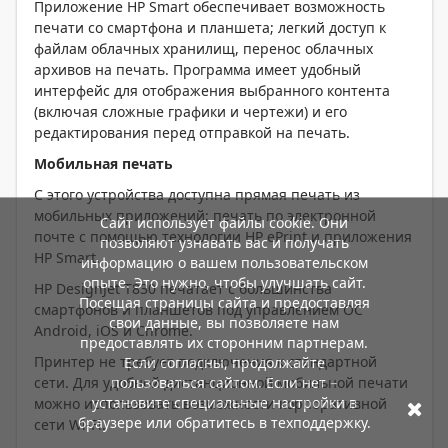
Приложение HP Smart обеспечивает возможность
печати со смартфона и планшета; легкий доступ к
файлам облачных хранилищ, перенос облачных
архивов на печать. Программа имеет удобный
интерфейс для отображения выбранного контента
(включая сложные графики и чертежи) и его
редактирования перед отправкой на печать.
Мобильная печать
С этого устройства доступна прямая печать из
мобильных приложений; печать по электронной
Сайт использует файлы cookie. Они
почте с помощью технологии HP ePrint и приложения
позволяют узнавать вас и получать
HP Smart.
информацию о вашем пользовательском
опыте. Это нужно, чтобы улучшать сайт.
HP DesignJet T830 печатает c большинства
Посещая страницы сайта и предоставляя
смартфонов и планшетов под управлением ОС
свои данные, вы позволяете нам
Android, iOS и Chrome.
предоставлять их сторонним партнерам.
Принтер не требует подключения к стандартной
Если согласны, продолжайте
пользоваться сайтом. Если нет –
сети. Для удобной дистанционной мобильной печати
установите специальные настройки в
можно использовать возможности корпоративной
браузере или обратитесь в техподдержку.
сети Wi-Fi.