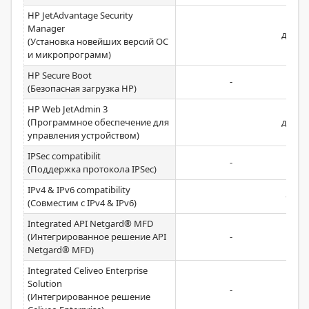
HP JetAdvantage Security
Manager
да
(Установка новейших версий ОС
и микропрограмм)
HP Secure Boot
-
(Безопасная загрузка HP)
HP Web JetAdmin 3
(Программное обеспечение для
да
управления устройством)
IPSec compatibilit
-
(Поддержка протокола IPSeс)
IPv4 & IPv6 compatibility
-
(Совместим с IPv4 & IPv6)
Integrated API Netgard® MFD
(Интегрированное решение API
-
Netgard® MFD)
Integrated Celiveo Enterprise
Solution
-
(Интегрированное решение