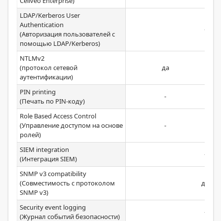
Celiveo Enterprise)
LDAP/Kerberos User
Authentication
-
(Авторизация пользователей с
помощью LDAP/Kerberos)
NTLMv2
(протокол сетевой
да
аутентификации)
PIN printing
-
(Печать по PIN-коду)
Role Based Access Control
(Управление доступом на основе
-
ролей)
SIEM integration
-
(Интеграция SIEM)
SNMP v3 compatibility
(Совместимость с протоколом
да
SNMP v3)
Security event logging
-
(Журнал событий безопасности)