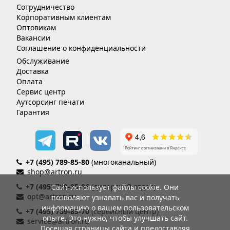
Сотрудничество
Корпоративным клиентам
Оптовикам
Вакансии
Соглашение о конфиденциальности
Обслуживание
Доставка
Оплата
Сервис центр
Аутсорсинг печати
Гарантия
+7 (495) 789-85-80
(многоканальный)
shop@artron.ru
+7 (495) 789-85-86
(дилерский отдел)
Сайт использует файлы cookie. Они
opt@artron.ru
позволяют узнавать вас и получать
информацию о вашем пользовательском
+7 (495) 789-85-70
(сервисный центр)
опыте. Это нужно, чтобы улучшать сайт.
service@artron.ru
Посещая страницы сайта и предоставляя