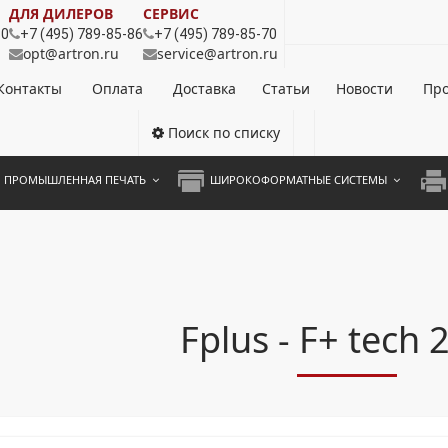
ДЛЯ ДИЛЕРОВ
СЕРВИС
80
+7 (495) 789-85-86
+7 (495) 789-85-70
opt@artron.ru
service@artron.ru
Контакты
Оплата
Доставка
Статьи
Новости
Про
Поиск по списку
ПРОМЫШЛЕННАЯ ПЕЧАТЬ
ШИРОКОФОРМАТНЫЕ СИСТЕМЫ
НОЦВЕТНЫЕ СИСТЕМЫ
ШИРОКОФОРМАТНЫЕ ПРИНТЕРЫ
А3 
ОХРОМНЫЕ СИСТЕМЫ
ИНЖЕНЕРНЫЕ СИСТЕМЫ
А4 
ЛИКАТОРЫ
А3 
Fplus - F+ tech 
А4 
ПРИ
ЦВЕ