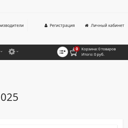
изводители
Регистрация
Личный кабинет
0
Корзина:
0 товаров
Итого:
0 руб.
ЦВЕТНЫЕ
ДЛЯ ОФИСНЫХ ПРИНТЕРОВ И МФУ
ЦВЕТНЫЕ
ДЛЯ ПРОМЫШЛЕННОЙ ПЕЧАТИ
МОНОХРОМНЫЕ
ДЛЯ ШИРОКОФОРМАТНЫХ СИСТЕМ
2025
МОНОХРОМНЫЕ
НТЕРЫ ДЛЯ ОФИСА
ТНЫЕ ПРИНТЕРЫ