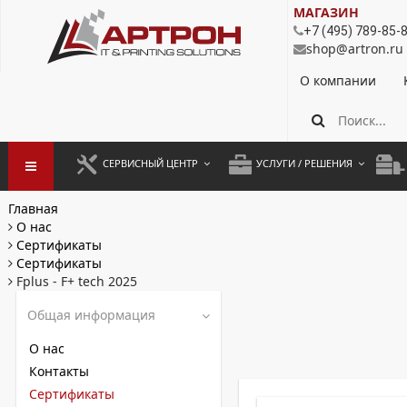
МАГАЗИН
+7 (495) 789-85-
shop@artron.ru
О компании
СЕРВИСНЫЙ ЦЕНТР
УСЛУГИ / РЕШЕНИЯ
ЗАПУСК ОБОРУДОВАНИЯ
АУТСОРСИНГ ПЕЧАТИ
ПОЛ
Главная
О нас
ГАРАНТИЙНЫЙ РЕМОНТ
ПОКОПИЙНАЯ ПЕЧАТЬ
МОН
Сертификаты
Сертификаты
ДОГОВОРНОЕ ОБСЛУЖИВАНИЕ
КОНТРОЛЬ ПЕЧАТИ
ДУП
Fplus - F+ tech 2025
РЕГЛАМЕНТНЫЕ РАБОТЫ
ЛИЗИНГ
Общая информация
ПРОФИЛАКТИКА И ТО
АРЕНДА ОБОРУДОВАНИЯ
О нас
Контакты
РАЗОВЫЕ РЕМОНТЫ
Сертификаты