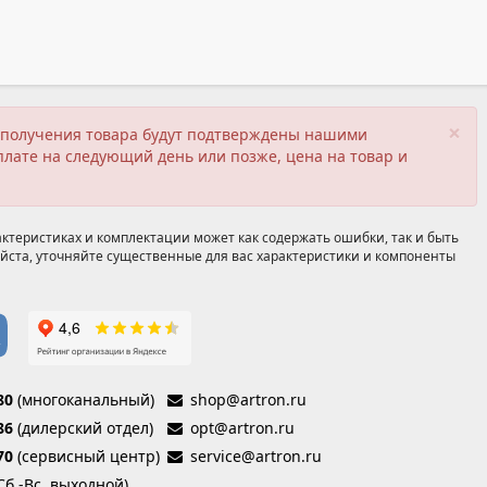
×
ия получения товара будут подтверждены нашими
плате на следующий день или позже, цена на товар и
ктеристиках и комплектации может как содержать ошибки, так и быть
йста, уточняйте существенные для вас характеристики и компоненты
80
(многоканальный)
shop@artron.ru
86
(дилерский отдел)
opt@artron.ru
70
(сервисный центр)
service@artron.ru
(Сб.-Вс. выходной)