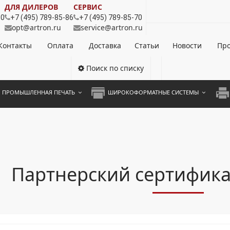
ДЛЯ ДИЛЕРОВ
СЕРВИС
80
+7 (495) 789-85-86
+7 (495) 789-85-70
opt@artron.ru
service@artron.ru
Контакты
Оплата
Доставка
Статьи
Новости
Про
Поиск по списку
ПРОМЫШЛЕННАЯ ПЕЧАТЬ
ШИРОКОФОРМАТНЫЕ СИСТЕМЫ
НОЦВЕТНЫЕ СИСТЕМЫ
ШИРОКОФОРМАТНЫЕ ПРИНТЕРЫ
А3 
ОХРОМНЫЕ СИСТЕМЫ
ИНЖЕНЕРНЫЕ СИСТЕМЫ
А4 
ЛИКАТОРЫ
А3 
Партнерский сертифика
А4 
ПРИ
ЦВЕ