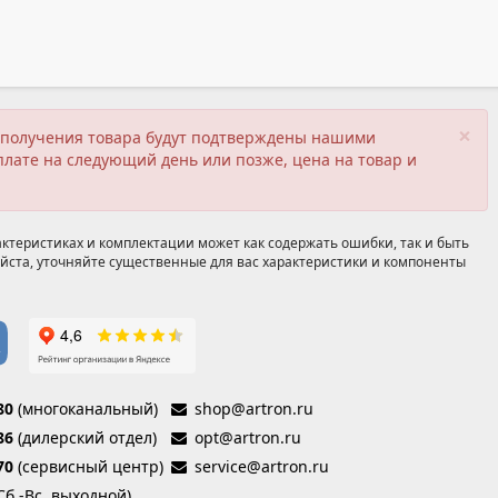
×
ия получения товара будут подтверждены нашими
плате на следующий день или позже, цена на товар и
ктеристиках и комплектации может как содержать ошибки, так и быть
йста, уточняйте существенные для вас характеристики и компоненты
80
(многоканальный)
shop@artron.ru
86
(дилерский отдел)
opt@artron.ru
70
(сервисный центр)
service@artron.ru
(Сб.-Вс. выходной)