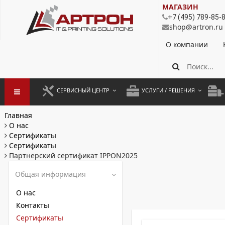
МАГАЗИН
+7 (495) 789-85-
shop@artron.ru
О компании
СЕРВИСНЫЙ ЦЕНТР
УСЛУГИ / РЕШЕНИЯ
ЗАПУСК ОБОРУДОВАНИЯ
АУТСОРСИНГ ПЕЧАТИ
ПОЛ
Главная
О нас
ГАРАНТИЙНЫЙ РЕМОНТ
ПОКОПИЙНАЯ ПЕЧАТЬ
МОН
Сертификаты
Сертификаты
ДОГОВОРНОЕ ОБСЛУЖИВАНИЕ
КОНТРОЛЬ ПЕЧАТИ
ДУП
Партнерский сертификат IPPON2025
РЕГЛАМЕНТНЫЕ РАБОТЫ
ЛИЗИНГ
Общая информация
ПРОФИЛАКТИКА И ТО
АРЕНДА ОБОРУДОВАНИЯ
О нас
Контакты
РАЗОВЫЕ РЕМОНТЫ
Сертификаты