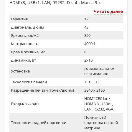
HDMIx3, USBx1, LAN, RS232, D-sub, Масса 9 кг
Читать далее
Гарантия
12
Диагональ, дюйм
43
Яркость, кд/м2
350
Контрастность
4000:1
Время отклика, мс
8
Динамики, Вт
2х10
горизонтально/
Установка
вертикально
Технология панели
TFT LCD
Разрешение печати (точек/дюйм)
3840 x 2160
HDMI CEC Link,
Входы/выходы
HDMIx3, USBx1,
LAN, RS232, VGA.
Полная LED
Технология задней подсветки
подсветка по всей
матрице