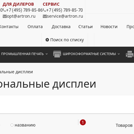
ДЛЯ ДИЛЕРОВ
СЕРВИС
80
+7 (495) 789-85-86
+7 (495) 789-85-70
opt@artron.ru
service@artron.ru
Контакты
Оплата
Доставка
Статьи
Новости
Про
Поиск по списку
ПРОМЫШЛЕННАЯ ПЕЧАТЬ
ШИРОКОФОРМАТНЫЕ СИСТЕМЫ
НОЦВЕТНЫЕ СИСТЕМЫ
ШИРОКОФОРМАТНЫЕ ПРИНТЕРЫ
А3 
альные дисплеи
ОХРОМНЫЕ СИСТЕМЫ
ИНЖЕНЕРНЫЕ СИСТЕМЫ
А4 
ональные дисплеи
ЛИКАТОРЫ
А3 
А4 
ПРИ
1
ЦВЕ
е
названию
Товаров 