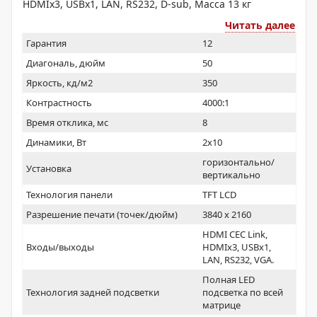
HDMIx3, USBx1, LAN, RS232, D-sub, Масса 13 кг
Читать далее
Гарантия
12
Диагональ, дюйм
50
Яркость, кд/м2
350
Контрастность
4000:1
Время отклика, мс
8
Динамики, Вт
2х10
горизонтально/
Установка
вертикально
Технология панели
TFT LCD
Разрешение печати (точек/дюйм)
3840 x 2160
HDMI CEC Link,
Входы/выходы
HDMIx3, USBx1,
LAN, RS232, VGA.
Полная LED
Технология задней подсветки
подсветка по всей
матрице