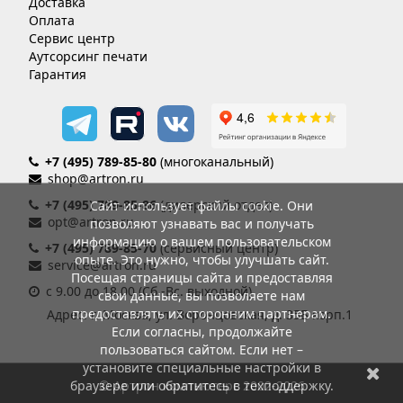
Доставка
Оплата
Сервис центр
Аутсорсинг печати
Гарантия
+7 (495) 789-85-80
(многоканальный)
shop@artron.ru
+7 (495) 789-85-86
(дилерский отдел)
Сайт использует файлы cookie. Они
opt@artron.ru
позволяют узнавать вас и получать
информацию о вашем пользовательском
+7 (495) 789-85-70
(сервисный центр)
опыте. Это нужно, чтобы улучшать сайт.
service@artron.ru
Посещая страницы сайта и предоставляя
с 9.00 до 18.00 (Сб.-Вс. выходной)
свои данные, вы позволяете нам
предоставлять их сторонним партнерам.
Адрес: г. Москва, ул. Воронцовская, д. 35Б корп.1
Если согласны, продолжайте
пользоваться сайтом. Если нет –
установите специальные настройки в
браузере или обратитесь в техподдержку.
© Артрон компьютерс 2002-2026