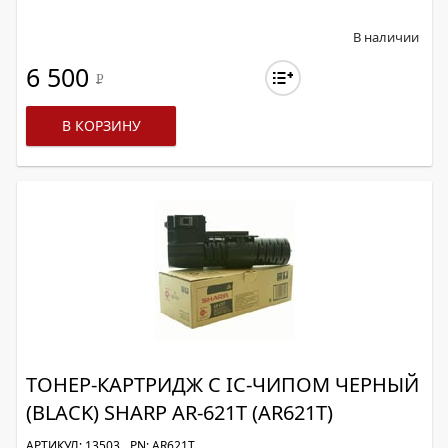
В наличии
6 500
Р
В КОРЗИНУ
ТОНЕР-КАРТРИДЖ С IC-ЧИПОМ ЧЕРНЫЙ
(BLACK) SHARP AR-621T (AR621T)
АРТИКУЛ: 13503
PN: AR621T