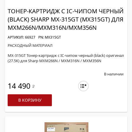
ТОНЕР-КАРТРИДЖ С IC-ЧИПОМ ЧЕРНЫЙ
(BLACK) SHARP MX-315GT (MX315GT) ДЛЯ
MXM266N/MXM316N/MXM356N
АРТИКУЛ: 66927
PN: MX315GT
РАСХОДНЫЙ МАТЕРИАЛ
MX-315GT Тонер-картридж с IC-чипом черный (black) оригинал
(27.5K) для Sharp MXM266N / MXM316N / MXM356N
В наличии
14 490
Р
В КОРЗИНУ