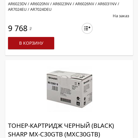
AR6023DV / AR6020NV / AR6023NV / AR6026NV / AR6031NV /
AR7024EU / AR7024DEU
На заказ
9 768
Р
В КОРЗИНУ
ТОНЕР-КАРТРИДЖ ЧЕРНЫЙ (BLACK)
SHARP MX-C30GTB (MXC30GTB)