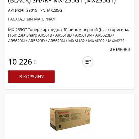
(BLACK) SHARP MX-235GT (MX235GT)
АРТИКУЛ: 33015
PN: MX235GT
РАСХОДНЫЙ МАТЕРИАЛ
MX-235GT Тонер-картридж с IC-чипом черный (black) оригинал
(16K) для Sharp AR5618 / AR5618D / AR5618N / AR5620D /
AR5620N / AR5623D / AR5623N / MXM182 / MXM202 / MXM232
В наличии
10 226
Р
В КОРЗИНУ