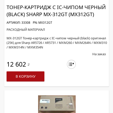
ТОНЕР-КАРТРИДЖ С IC-ЧИПОМ ЧЕРНЫЙ
(BLACK) SHARP MX-312GT (MX312GT)
АРТИКУЛ: 33308
PN: MX312GT
РАСХОДНЫЙ МАТЕРИАЛ
MX-312GT Тонер-картридж с IC-чипом черный (black) оригинал
(25K) для Sharp AR5726 / AR5731 / MXM260 / MXM264N / MXM310
/ MXM314N / MXM354N
На заказ
12 602
Р
В КОРЗИНУ