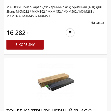
MX-500GT Тонер-картридж черный (black) оригинал (40K) для
Sharp MXM282 / MXM362 / MXM452 / MXM502 / MXM283 /
MXM363 / MXM453 / MXM503
На заказ
16 282
Р
В КОРЗИНУ
ТОНЕР-КАРТРИДЖ ЧЕРНЫЙ (BLACK)