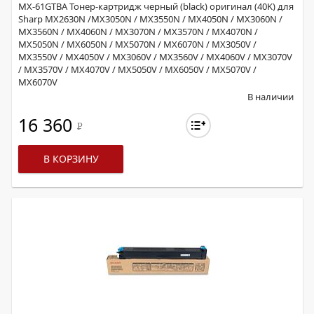
MX-61GTBA Тонер-картридж черный (black) оригинал (40K) для
Sharp MX2630N /MX3050N / MX3550N / MX4050N / MX3060N /
MX3560N / MX4060N / MX3070N / MX3570N / MX4070N /
MX5050N / MX6050N / MX5070N / MX6070N / MX3050V /
MX3550V / MX4050V / MX3060V / MX3560V / MX4060V / MX3070V
/ MX3570V / MX4070V / MX5050V / MX6050V / MX5070V /
MX6070V
В наличии
16 360
Р
В КОРЗИНУ