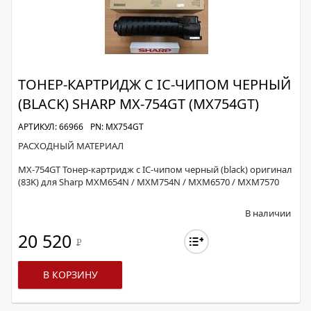
ТОНЕР-КАРТРИДЖ С IC-ЧИПОМ ЧЕРНЫЙ
(BLACK) SHARP MX-754GT (MX754GT)
АРТИКУЛ: 66966
PN: MX754GT
РАСХОДНЫЙ МАТЕРИАЛ
MX-754GT Тонер-картридж с IC-чипом черный (black) оригинал
(83K) для Sharp MXM654N / MXM754N / MXM6570 / MXM7570
В наличии
20 520
Р
В КОРЗИНУ