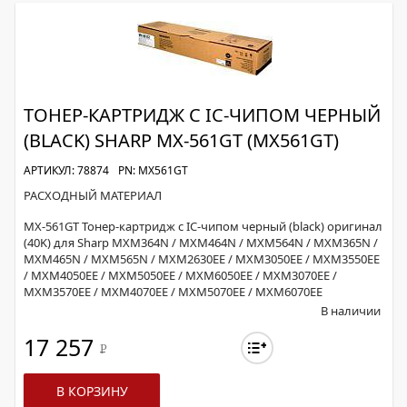
ТОНЕР-КАРТРИДЖ С IC-ЧИПОМ ЧЕРНЫЙ
(BLACK) SHARP MX-561GT (MX561GT)
АРТИКУЛ: 78874
PN: MX561GT
РАСХОДНЫЙ МАТЕРИАЛ
MX-561GT Тонер-картридж с IC-чипом черный (black) оригинал
(40K) для Sharp MXM364N / MXM464N / MXM564N / MXM365N /
MXM465N / MXM565N / MXM2630EE / MXM3050EE / MXM3550EE
/ MXM4050EE / MXM5050EE / MXM6050EE / MXM3070EE /
MXM3570EE / MXM4070EE / MXM5070EE / MXM6070EE
В наличии
17 257
Р
В КОРЗИНУ