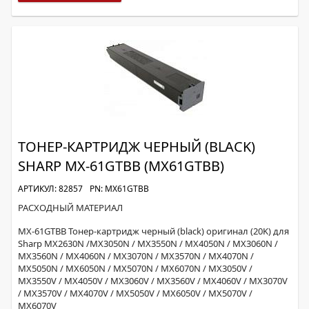
ТОНЕР-КАРТРИДЖ ЧЕРНЫЙ (BLACK)
SHARP MX-61GTBB (MX61GTBB)
АРТИКУЛ: 82857
PN: MX61GTBB
РАСХОДНЫЙ МАТЕРИАЛ
MX-61GTBB Тонер-картридж черный (black) оригинал (20K) для
Sharp MX2630N /MX3050N / MX3550N / MX4050N / MX3060N /
MX3560N / MX4060N / MX3070N / MX3570N / MX4070N /
MX5050N / MX6050N / MX5070N / MX6070N / MX3050V /
MX3550V / MX4050V / MX3060V / MX3560V / MX4060V / MX3070V
/ MX3570V / MX4070V / MX5050V / MX6050V / MX5070V /
MX6070V