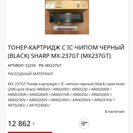
ТОНЕР-КАРТРИДЖ С IC-ЧИПОМ ЧЕРНЫЙ
(BLACK) SHARP MX-237GT (MX237GT)
АРТИКУЛ: 52259
PN: MX237GT
РАСХОДНЫЙ МАТЕРИАЛ
MX-237GT Тонер-картридж с IC-чипом черный (black) оригинал
(20K) для Sharp AR6020 / AR6020D / AR6023D / AR6020NR /
AR6023NR / AR6026NR / AR6031NR / AR6020V / AR6020DV /
AR6023DV / AR6020NV / AR6023NV / AR6026NV / AR6031NV /
AR7024EU / AR7024DEU
В наличии
12 862
Р