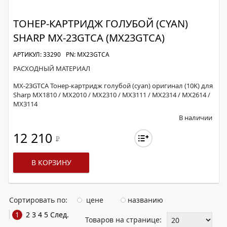
ТОНЕР-КАРТРИДЖ ГОЛУБОЙ (CYAN)
SHARP MX-23GTCA (MX23GTCA)
АРТИКУЛ: 33290
PN: MX23GTCA
РАСХОДНЫЙ МАТЕРИАЛ
MX-23GTCA Тонер-картридж голубой (cyan) оригинал (10K) для
Sharp MX1810 / MX2010 / MX2310 / MX3111 / MX2314 / MX2614 /
MX3114
В наличии
12 210
Р
В КОРЗИНУ
Сортировать по:
цене
названию
1
2
3
4
5
След.
Товаров на странице: