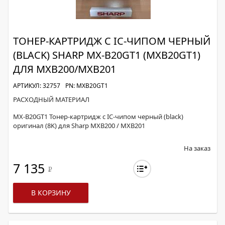
ТОНЕР-КАРТРИДЖ С IC-ЧИПОМ ЧЕРНЫЙ
(BLACK) SHARP MX-B20GT1 (MXB20GT1)
ДЛЯ MXB200/MXB201
АРТИКУЛ: 32757
PN: MXB20GT1
РАСХОДНЫЙ МАТЕРИАЛ
MX-B20GT1 Тонер-картридж с IC-чипом черный (black)
оригинал (8K) для Sharp MXB200 / MXB201
На заказ
7 135
Р
В КОРЗИНУ