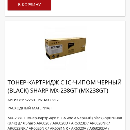
В КОРЗИНУ
ТОНЕР-КАРТРИДЖ С IC-ЧИПОМ ЧЕРНЫЙ
(BLACK) SHARP MX-238GT (MX238GT)
АРТИКУЛ: 52260
PN: MX238GT
РАСХОДНЫЙ МАТЕРИАЛ
MX-238GT Тонер-картридж с IC-чипом черный (black) оригинал
(8.4K) для Sharp AR6020 / AR6020D / AR6023D / AR6020NR /
AR6023NR / AR6026NR / AR6031NR / AR6020V / AR6020DV /