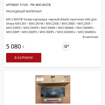
АРТИКУЛ: 51535
PN: MXC30GTB
РАСХОДНЫЙ МАТЕРИАЛ
MX-C30GTB Тонер-картридж черный (black) оригинал (6K) для
Sharp MXC301 / MXC301W / MXC250E / MXC300E / MXC250F /
MXC250FE / MXC250FR / MXC300W / MXC300WE / MXC300WR /
MXC300P / MXC300PE / MXC300PL / MXC303WEU / MXC304WEU
В наличии
5 080
Р
В КОРЗИНУ