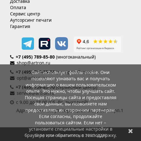
Доставка
Оплата
Сервис центр
Аутсорсинг печати
Гарантия
+7 (495) 789-85-80
(многоканальный)
shop@artron.ru
+7 (495) 789-85-86
(дилерский отдел)
Сайт использует файлы cookie. Они
opt@artron.ru
позволяют узнавать вас и получать
информацию о вашем пользовательском
+7 (495) 789-85-70
(сервисный центр)
опыте. Это нужно, чтобы улучшать сайт.
service@artron.ru
Посещая страницы сайта и предоставляя
с 9.00 до 18.00 (Сб.-Вс. выходной)
свои данные, вы позволяете нам
предоставлять их сторонним партнерам.
Адрес: г. Москва, ул. Воронцовская, д. 35Б корп.1
Если согласны, продолжайте
пользоваться сайтом. Если нет –
установите специальные настройки в
браузере или обратитесь в техподдержку.
© Артрон компьютерс 2002-2026