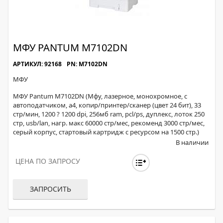
МФУ PANTUM M7102DN
АРТИКУЛ: 92168
PN: M7102DN
МФУ
МФУ Pantum M7102DN (Мфу, лазерное, монохромное, с
автоподатчиком, а4, копир/принтер/сканер (цвет 24 бит), 33
стр/мин, 1200 ? 1200 dpi, 256мб ram, pcl/ps, дуплекс, лоток 250
стр, usb/lan, нагр. макс 60000 стр/мес, рекоменд 3000 стр/мес,
серый корпус, стартовый картридж с ресурсом на 1500 стр.)
В наличии
ЦЕНА ПО ЗАПРОСУ
ЗАПРОСИТЬ