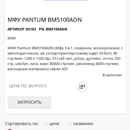
МФУ PANTUM BM5100ADN
АРТИКУЛ: 92163
PN: BM5100ADN
МФУ
МФУ Pantum BM5100ADN (Мфу 3 в 1, лазерное, монохромное, с
автоподатчиком, а4, копир/принтер/сканер (цвет 24 бит), 40
стр/мин, 1200 x 1200 dpi, 512 мб ram, pcl/ps, дуплекс, лоток 250
стр, usb/lan, нагр. макс 80000 стр/мес, рекоменд 4000 стр/мес,
расходные материалы серии 425
В наличии
ЦЕНА ПО ЗАПРОСУ
ЗАПРОСИТЬ
Сортировать по:
цене
названию