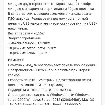
мин (для двухстороннего сканирования - 21 изобр/
мин для монохромного оригинала и 19 для цветных).
В качестве считывающего элемента использована
ПЗС-матрица. Реализована возможность прямой
печати с USB-накопителя – или сканирования на USB-
накопитель.
Вес аппарата – 70,55кг
Энергопотребление
– максимальное – 1.920Вт.
- в режиме готовности – 93Вт.
- в режиме «сна» - 0,4Вт.
ПРИНТЕР
Печатный модуль обеспечивает печать изображений
с разрешением 600*600 dpi в режиме принтера и
копира.
Скорость печати – 25 стр/мин (двухстороння печать -
цвет – 18, монохром – 21 стр/мин)
Поддержка языков печати – PCL5/PCL6.
Операционные системы: Windows11-10/ Windows
server2022-Windows Server 2012 (32bit/64bit), Mac OS
13-10.14, Linux Redhat 9/8, Ubuntu 22.04/20.04.