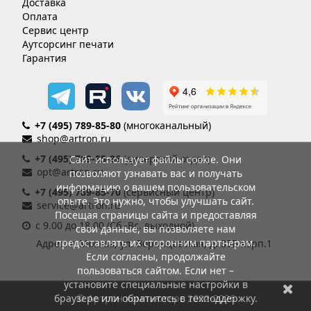
Доставка
Оплата
Сервис центр
Аутсорсинг печати
Гарантия
+7 (495) 789-85-80
(многоканальный)
shop@artron.ru
+7 (495) 789-85-86
(дилерский отдел)
Сайт использует файлы cookie. Они
opt@artron.ru
позволяют узнавать вас и получать
информацию о вашем пользовательском
+7 (495) 789-85-70
(сервисный центр)
опыте. Это нужно, чтобы улучшать сайт.
service@artron.ru
Посещая страницы сайта и предоставляя
с 9.00 до 18.00 (Сб.-Вс. выходной)
свои данные, вы позволяете нам
предоставлять их сторонним партнерам.
Адрес: г. Москва, ул. Воронцовская, д. 35Б корп.1
Если согласны, продолжайте
пользоваться сайтом. Если нет –
установите специальные настройки в
браузере или обратитесь в техподдержку.
© Артрон компьютерс 2002-2026