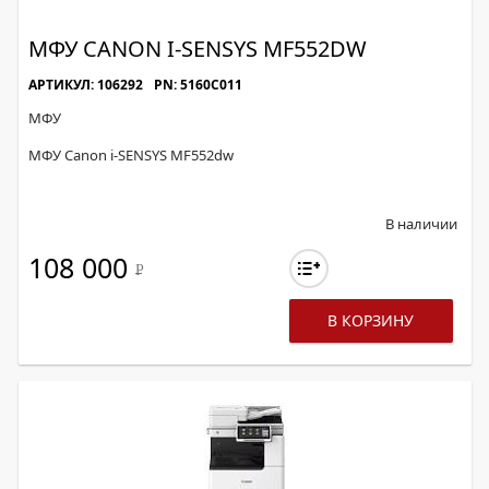
МФУ CANON I-SENSYS MF552DW
АРТИКУЛ: 106292
PN: 5160C011
МФУ
МФУ Canon i-SENSYS MF552dw
В наличии
108 000
Р
В КОРЗИНУ