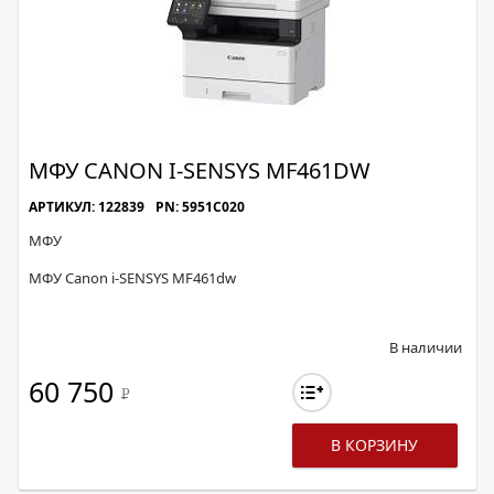
МФУ CANON I-SENSYS MF461DW
АРТИКУЛ: 122839
PN: 5951C020
МФУ
МФУ Canon i-SENSYS MF461dw
В наличии
60 750
Р
В КОРЗИНУ