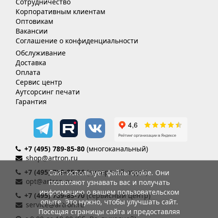
Сотрудничество
Корпоративным клиентам
Оптовикам
Вакансии
Соглашение о конфиденциальности
Обслуживание
Доставка
Оплата
Сервис центр
Аутсорсинг печати
Гарантия
+7 (495) 789-85-80
(многоканальный)
shop@artron.ru
+7 (495) 789-85-86
(дилерский отдел)
Сайт использует файлы cookie. Они
opt@artron.ru
позволяют узнавать вас и получать
информацию о вашем пользовательском
+7 (495) 789-85-70
(сервисный центр)
опыте. Это нужно, чтобы улучшать сайт.
service@artron.ru
Посещая страницы сайта и предоставляя