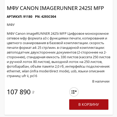
МФУ CANON IMAGERUNNER 2425I MFP
АРТИКУЛ: 91180
PN: 4293C004
МФУ
МФУ Canon imageRUNNER 2425i MFP Цифровое монохромное
сетевое мфу формата а3 с функциями печати, копирования и
цветного сканирования в базовой комплектации. скорость
печати формат а4: 25 стр/мин. в стандарной комплектации:
автоподатчик двухсторонних документов (2-стороннее на 2-
стороннее), стандарная емкость 330 листов (кассета 250 листов
и ручной лоток 80 листов), выходной лоток на 250 листов,
фотобарабан, объём памяти 2,0 гб, интерфейсы подключения:
ethernet, wlan (infra mode/direct mode), usb, языки описания
страниц: ufr ii, pcl 6
В наличии
107 890
Р
В КОРЗИНУ