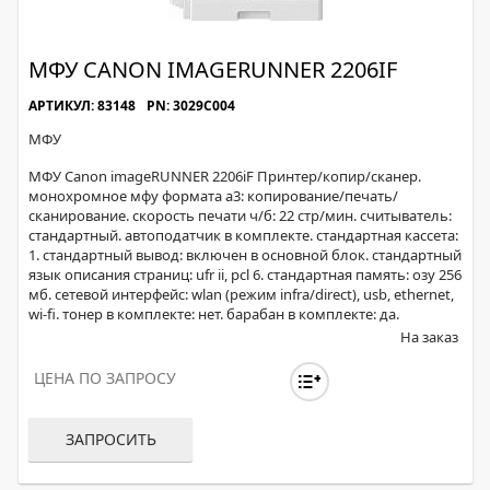
МФУ CANON IMAGERUNNER 2206IF
АРТИКУЛ: 83148
PN: 3029C004
МФУ
МФУ Canon imageRUNNER 2206iF Принтер/копир/сканер.
монохромное мфу формата a3: копирование/печать/
сканирование. скорость печати ч/б: 22 стр/мин. считыватель:
стандартный. автоподатчик в комплекте. стандартная кассета:
1. стандартный вывод: включен в основной блок. стандартный
язык описания страниц: ufr ii, pcl 6. стандартная память: озу 256
мб. сетевой интерфейс: wlan (режим infra/direct), usb, ethernet,
wi-fi. тонер в комплекте: нет. барабан в комплекте: да.
На заказ
ЦЕНА ПО ЗАПРОСУ
ЗАПРОСИТЬ