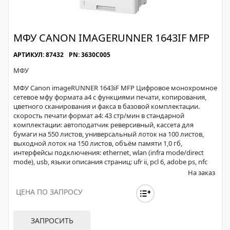
МФУ CANON IMAGERUNNER 1643IF MFP
АРТИКУЛ: 87432
PN: 3630C005
МФУ
МФУ Canon imageRUNNER 1643iF MFP Цифровое монохромное
сетевое мфу формата а4 с функциями печати, копирования,
цветного сканирования и факса в базовой комплектации.
скорость печати формат а4: 43 стр/мин в стандарной
комплектации: автоподатчик реверсивный, кассета для
бумаги на 550 листов, универсальный лоток на 100 листов,
выходной лоток на 150 листов, объём памяти 1,0 гб,
интерфейсы подключения: ethernet, wlan (infra mode/direct
mode), usb, языки описания страниц: ufr ii, pcl 6, adobe ps, nfc
На заказ
ЦЕНА ПО ЗАПРОСУ
ЗАПРОСИТЬ