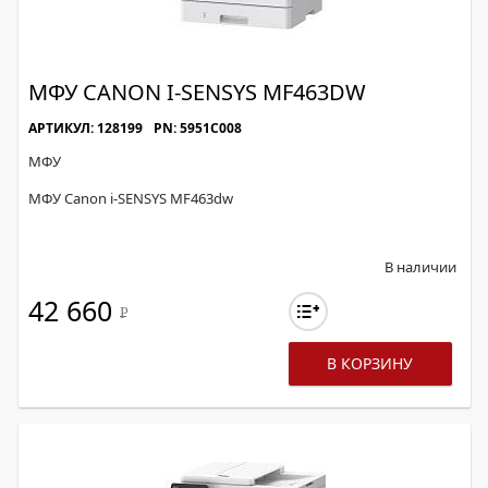
МФУ CANON I-SENSYS MF463DW
АРТИКУЛ: 128199
PN: 5951C008
МФУ
МФУ Canon i-SENSYS MF463dw
В наличии
42 660
Р
В КОРЗИНУ