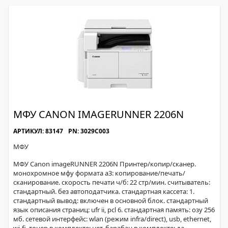
МФУ CANON IMAGERUNNER 2206N
АРТИКУЛ: 83147
PN: 3029C003
МФУ
МФУ Canon imageRUNNER 2206N Принтер/копир/сканер.
монохромное мфу формата a3: копирование/печать/
сканирование. скорость печати ч/б: 22 стр/мин. считыватель:
стандартный. без автоподатчика. стандартная кассета: 1.
стандартный вывод: включен в основной блок. стандартный
язык описания страниц: ufr ii, pcl 6. стандартная память: озу 256
мб. сетевой интерфейс: wlan (режим infra/direct), usb, ethernet,