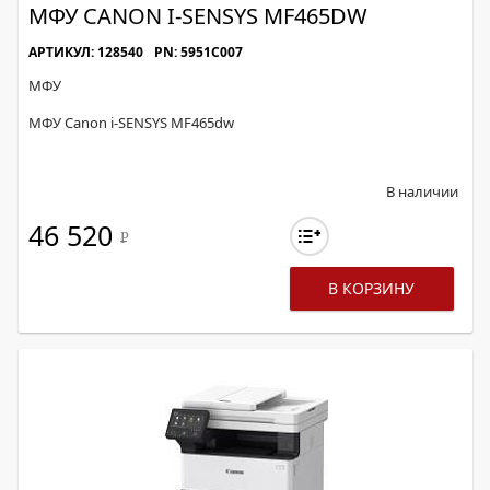
МФУ CANON I-SENSYS MF465DW
АРТИКУЛ: 128540
PN: 5951C007
МФУ
МФУ Canon i-SENSYS MF465dw
В наличии
46 520
Р
В КОРЗИНУ