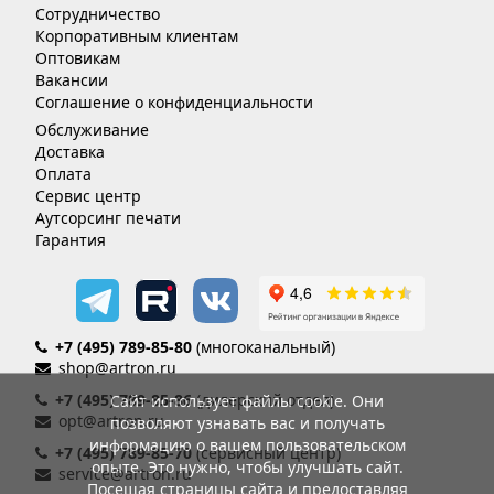
Сотрудничество
Корпоративным клиентам
Оптовикам
Вакансии
Соглашение о конфиденциальности
Обслуживание
Доставка
Оплата
Сервис центр
Аутсорсинг печати
Гарантия
+7 (495) 789-85-80
(многоканальный)
shop@artron.ru
+7 (495) 789-85-86
(дилерский отдел)
Сайт использует файлы cookie. Они
opt@artron.ru
позволяют узнавать вас и получать
информацию о вашем пользовательском
+7 (495) 789-85-70
(сервисный центр)
опыте. Это нужно, чтобы улучшать сайт.
service@artron.ru
Посещая страницы сайта и предоставляя