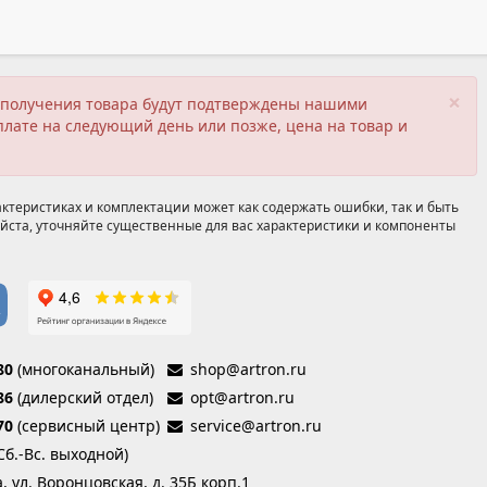
×
ия получения товара будут подтверждены нашими
плате на следующий день или позже, цена на товар и
ктеристиках и комплектации может как содержать ошибки, так и быть
йста, уточняйте существенные для вас характеристики и компоненты
80
(многоканальный)
shop@artron.ru
86
(дилерский отдел)
opt@artron.ru
70
(сервисный центр)
service@artron.ru
(Сб.-Вс. выходной)
а, ул. Воронцовская, д. 35Б корп.1