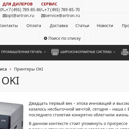
ДЛЯ ДИЛЕРОВ
СЕРВИС
80
+7 (495) 789-85-86
+7 (495) 789-85-70
opt@artron.ru
service@artron.ru
Контакты
Оплата
Доставка
Статьи
Новости
Про
Поиск по списку
ПРОМЫШЛЕННАЯ ПЕЧАТЬ
ШИРОКОФОРМАТНЫЕ СИСТЕМЫ
НОЦВЕТНЫЕ СИСТЕМЫ
ШИРОКОФОРМАТНЫЕ ПРИНТЕРЫ
А3 
иса
Принтеры OKI
ОХРОМНЫЕ СИСТЕМЫ
ИНЖЕНЕРНЫЕ СИСТЕМЫ
А4 
 OKI
ЛИКАТОРЫ
А3 
А4 
Двадцать первый век – эпоха инноваций и высоких
ПРИ
казалось несбыточной мечтой, сегодня – наша 
последнего столетия конкретно облегчили жизнь
ЦВЕ
В данном контексте стоит упомянуть о прогресс