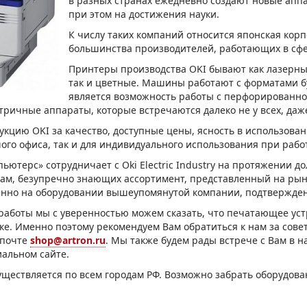
в разных странах ежедневно создают новые апп
МОН
при этом на достижения науки.
К числу таких компаний относится японская корп
большинства производителей, работающих в сфе
Принтеры производства OKI бывают как лазерные
так и цветные. Машины работают с форматами бу
является возможность работы с перфорированной 
ричные аппараты, которые встречаются далеко не у всех, даж
укцию OKI за качество, доступные цены, ясность в использова
шого офиса, так и для индивидуального использования при рабо
ьютерс» сотрудничает с Oki Electric Industry на протяжении д
ам, безупречно знающих ассортимент, представленный на рын
енно на оборудовании вышеупомянутой компании, подтвержден
работы мы с уверенностью можем сказать, что печатающее ус
е. Именно поэтому рекомендуем Вам обратиться к нам за совето
 почте
shop@artron.ru
. Мы также будем рады встрече с Вам в 
альном сайте.
уществляется по всем городам РФ. Возможно забрать оборудов