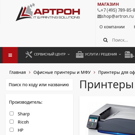
МАГАЗИН
+7 (495) 789-85-
shop@artron.ru
О компании
СЕРВИСНЫЙ ЦЕНТР
УСЛУГИ / РЕШЕНИЯ
ЗАПУСК ОБОРУДОВАНИЯ
АУТСОРСИНГ ПЕЧАТИ
ПОЛ
Главная
Офисные принтеры и МФУ
Принтеры для оф
ГАРАНТИЙНЫЙ РЕМОНТ
ПОКОПИЙНАЯ ПЕЧАТЬ
МОН
Принтеры
ДОГОВОРНОЕ ОБСЛУЖИВАНИЕ
КОНТРОЛЬ ПЕЧАТИ
ДУП
Производитель:
РЕГЛАМЕНТНЫЕ РАБОТЫ
ЛИЗИНГ
Sharp
ПРОФИЛАКТИКА И ТО
АРЕНДА ОБОРУДОВАНИЯ
Ricoh
РАЗОВЫЕ РЕМОНТЫ
HP