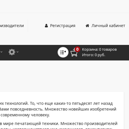
изводители
Регистрация
Личный кабинет
0
Корзина:
0 товаров
Итого:
0 руб.
ЦВЕТНЫЕ
ДЛЯ ОФИСНЫХ ПРИНТЕРОВ И МФУ
ЦВЕТНЫЕ
ДЛЯ ПРОМЫШЛЕННОЙ ПЕЧАТИ
МОНОХРОМНЫЕ
ДЛЯ ШИРОКОФОРМАТНЫХ СИСТЕМ
МОНОХРОМНЫЕ
 технологий. То, что еще каких-то пятьдесят лет назад
НТЕРЫ ДЛЯ ОФИСА
с Вами повседневность. Множество новейших изобретений
 современному человеку.
ТНЫЕ ПРИНТЕРЫ
е в мире печатающей техники. Множество производителей