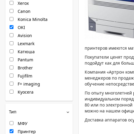
Xerox
Canon
Konica Minolta
OKI
Avision
Lexmark
принтеров имеются мат
Катюша
Покупатели ценят прод
Pantum
подойдут как для боль
Brother
Компания «Артрон комп
Fujifilm
менеджеров по продаж
F+ imaging
обучение непосредств
Kyocera
По опыту многолетней 
индивидуальном порядк
80 или по электронной
можно на нашем офици
Тип
Доставка аппаратов ос
МФУ
Принтер