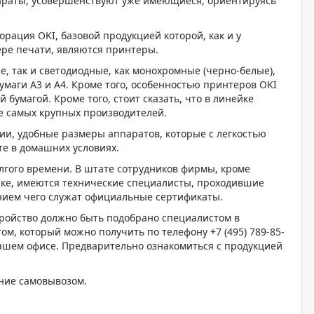
араты, усовершенствуют уже имеющиеся, ориентируясь
ОХРОМНЫЕ ПРИНТЕРЫ
орация OKI, базовой продукцией которой, как и у
ре печати, являются принтеры.
, так и светодиодные, как монохромные (черно-белые),
маги А3 и А4. Кроме того, особенностью принтеров OKI
бумагой. Кроме того, стоит сказать, что в линейке
е самых крупных производителей.
нии, удобные размеры аппаратов, которые с легкостью
те в домашних условиях.
олгого времени. В штате сотрудников фирмы, кроме
ке, имеются технические специалисты, проходившие
ием чего служат официальные сертификаты.
тройство должно быть подобрано специалистом в
м, который можно получить по телефону +7 (495) 789-85-
нашем офисе. Предварительно ознакомиться с продукцией
ание самовывозом.