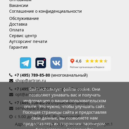
Вакансии
Соглашение о конфиденциальности
Обслуживание
Доставка
Оплата
Сервис центр
Аутсорсинг печати
Гарантия
+7 (495) 789-85-80
(многоканальный)
shop@artron.ru
+7 (495) 789-85-86
(дилерский отдел)
Сайт использует файлы cookie. Они
opt@artron.ru
позволяют узнавать вас и получать
информацию о вашем пользовательском
+7 (495) 789-85-70
(сервисный центр)
опыте. Это нужно, чтобы улучшать сайт.
service@artron.ru
Посещая страницы сайта и предоставляя
с 9.00 до 18.00 (Сб.-Вс. выходной)
свои данные, вы позволяете нам
предоставлять их сторонним партнерам.
Адрес: г. Москва, ул. Воронцовская, д. 35Б корп.1