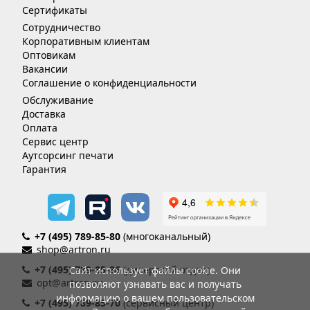
Сертификаты
Сотрудничество
Корпоративным клиентам
Оптовикам
Вакансии
Соглашение о конфиденциальности
Обслуживание
Доставка
Оплата
Сервис центр
Аутсорсинг печати
Гарантия
+7 (495) 789-85-80
(многоканальный)
shop@artron.ru
+7 (495) 789-85-86
(дилерский отдел)
Сайт использует файлы cookie. Они
opt@artron.ru
позволяют узнавать вас и получать
информацию о вашем пользовательском
+7 (495) 789-85-70
(сервисный центр)