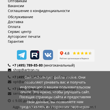
Оптовикам
Вакансии
Соглашение о конфиденциальности
Обслуживание
Доставка
Оплата
Сервис центр
Аутсорсинг печати
Гарантия
+7 (495) 789-85-80
(многоканальный)
shop@artron.ru
+7 (495) 789-85-86
(дилерский отдел)
Сайт использует файлы cookie. Они
opt@artron.ru
позволяют узнавать вас и получать
информацию о вашем пользовательском
+7 (495) 789-85-70
(сервисный центр)
опыте. Это нужно, чтобы улучшать сайт.
service@artron.ru
Посещая страницы сайта и предоставляя
с 9.00 до 18.00 (Сб.-Вс. выходной)
свои данные, вы позволяете нам
предоставлять их сторонним партнерам.
Адрес: г. Москва, ул. Воронцовская, д. 35Б корп.1