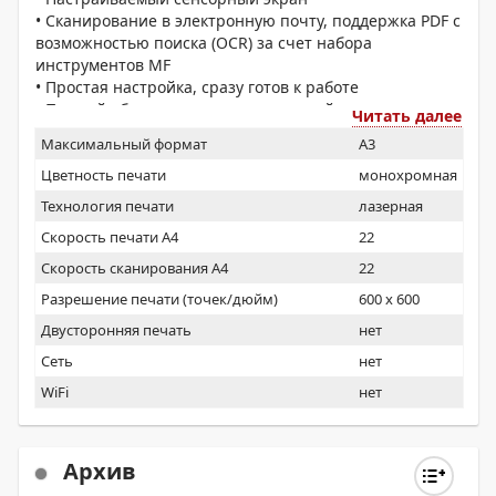
• Сканирование в электронную почту, поддержка PDF с
возможностью поиска (OCR) за счет набора
инструментов MF
• Простая настройка, сразу готов к работе
• Полный объем тонера в стандартной комплектации
Читать далее
Максимальный формат
A3
Цветность печати
монохромная
Технология печати
лазерная
Скорость печати А4
22
Скорость сканирования А4
22
Разрешение печати (точек/дюйм)
600 x 600
Двусторонняя печать
нет
Сеть
нет
WiFi
нет
Архив