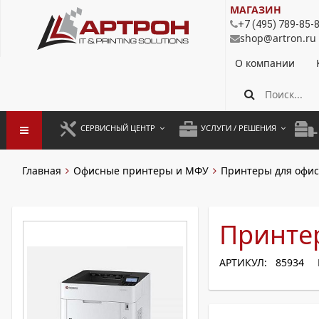
МАГАЗИН
+7 (495) 789-85-
shop@artron.ru
О компании
СЕРВИСНЫЙ ЦЕНТР
УСЛУГИ / РЕШЕНИЯ
ЗАПУСК ОБОРУДОВАНИЯ
АУТСОРСИНГ ПЕЧАТИ
ПОЛ
Главная
Офисные принтеры и МФУ
Принтеры для офис
ГАРАНТИЙНЫЙ РЕМОНТ
ПОКОПИЙНАЯ ПЕЧАТЬ
МОН
ДОГОВОРНОЕ ОБСЛУЖИВАНИЕ
КОНТРОЛЬ ПЕЧАТИ
ДУП
Принтер
РЕГЛАМЕНТНЫЕ РАБОТЫ
ЛИЗИНГ
АРТИКУЛ: 85934
ПРОФИЛАКТИКА И ТО
АРЕНДА ОБОРУДОВАНИЯ
РАЗОВЫЕ РЕМОНТЫ