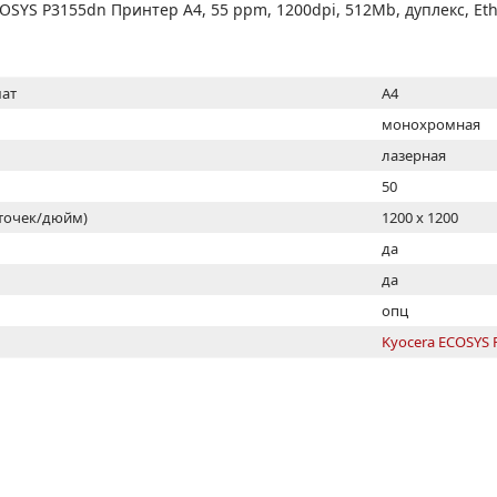
МОН
SYS P3155dn Принтер A4, 55 ppm, 1200dpi, 512Mb, дуплекс, Ethe
ат
A4
монохромная
лазерная
50
(точек/дюйм)
1200 x 1200
ь
да
да
опц
Kyocera ECOSYS 