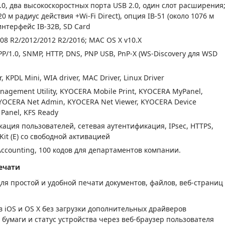
.0, два высокоскоростных порта USB 2.0, один слот расширения
0 м радиус действия +Wi-Fi Direct), опция IB-51 (около 1076 м
интерфейс IB-32B, SD Card
08 R2/2012/2012 R2/2016; MAC OS X v10.X
 IPP/1.0, SNMP, HTTP, DNS, PNP USB, PnP-X (WS-Discovery для WSD
r, KPDL Mini, WIA driver, MAC Driver, Linux Driver
anagement Utility, KYOCERA Mobile Print, KYOCERA MyPanel,
 KYOCERA Net Admin, KYOCERA Net Viewer, KYOCERA Device
Panel, KFS Ready
ация пользователей, сетевая аутентификация, IPsec, HTTPS,
 Kit (E) со свободной активацией
ccounting, 100 кодов для департаментов компании.
ечати
я простой и удобной печати документов, файлов, веб-страниц
тв iOS и OS X без загрузки дополнительных драйверов
бумаги и статус устройства через веб-браузер пользователя