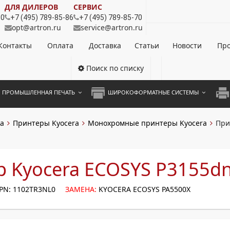
ДЛЯ ДИЛЕРОВ
СЕРВИС
80
+7 (495) 789-85-86
+7 (495) 789-85-70
opt@artron.ru
service@artron.ru
Контакты
Оплата
Доставка
Статьи
Новости
Про
Поиск по списку
ПРОМЫШЛЕННАЯ ПЕЧАТЬ
ШИРОКОФОРМАТНЫЕ СИСТЕМЫ
НОЦВЕТНЫЕ СИСТЕМЫ
ШИРОКОФОРМАТНЫЕ ПРИНТЕРЫ
А3 
а
Принтеры Kyocera
Монохромные принтеры Kyocera
При
ОХРОМНЫЕ СИСТЕМЫ
ИНЖЕНЕРНЫЕ СИСТЕМЫ
А4 
ЛИКАТОРЫ
А3 
 Kyocera ECOSYS P3155d
А4 
PN: 1102TR3NL0
ЗАМЕНА:
KYOCERA ECOSYS PA5500X
ПРИ
ЦВЕ