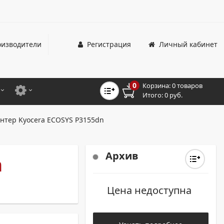
изводители
Регистрация
Личный кабинет
0
Корзина:
0 товаров
Итого:
0 руб.
ЦВЕТНЫЕ
ДЛЯ ОФИСНЫХ ПРИНТЕРОВ И МФУ
нтер Kyocera ECOSYS P3155dn
ЦВЕТНЫЕ
ДЛЯ ПРОМЫШЛЕННОЙ ПЕЧАТИ
МОНОХРОМНЫЕ
ДЛЯ ШИРОКОФОРМАТНЫХ СИСТЕМ
Архив
n
МОНОХРОМНЫЕ
Цена недоступна
НТЕРЫ ДЛЯ ОФИСА
ТНЫЕ ПРИНТЕРЫ