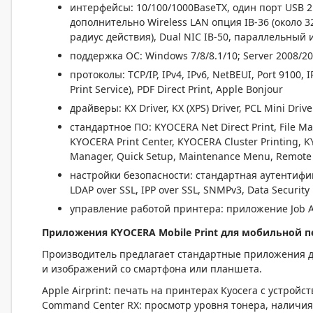
интерфейсы: 10/100/1000BaseTX, один порт USB 2
дополнительно Wireless LAN опция IB-36 (около 32
радиус действия), Dual NIC IB-50, параллельный 
поддержка ОС: Windows 7/8/8.1/10; Server 2008/20
протоколы: TCP/IP, IPv4, IPv6, NetBEUI, Port 9100,
Print Service), PDF Direct Print, Apple Bonjour
драйверы: KX Driver, KX (XPS) Driver, PCL Mini Drive
стандартное ПО: KYOCERA Net Direct Print, File M
KYOCERA Print Center, KYOCERA Cluster Printing,
Manager, Quick Setup, Maintenance Menu, Remote 
настройки безопасности: стандартная аутентифик
LDAP over SSL, IPP over SSL, SNMPv3, Data Security
управление работой принтера: приложение Job A
Приложения KYOCERA M
obile
Print
для мобильной п
Производитель предлагает стандартные приложения дл
и изображений со смартфона или планшета.
Apple Airprint: печать на принтерах Kyocera с устройс
Command Center RX: просмотр уровня тонера, наличия 