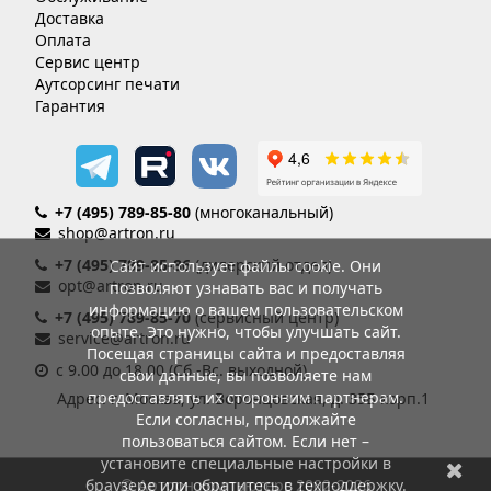
Доставка
Оплата
Сервис центр
Аутсорсинг печати
Гарантия
+7 (495) 789-85-80
(многоканальный)
shop@artron.ru
+7 (495) 789-85-86
(дилерский отдел)
Сайт использует файлы cookie. Они
opt@artron.ru
позволяют узнавать вас и получать
информацию о вашем пользовательском
+7 (495) 789-85-70
(сервисный центр)
опыте. Это нужно, чтобы улучшать сайт.
service@artron.ru
Посещая страницы сайта и предоставляя
с 9.00 до 18.00 (Сб.-Вс. выходной)
свои данные, вы позволяете нам
предоставлять их сторонним партнерам.
Адрес: г. Москва, ул. Воронцовская, д. 35Б корп.1
Если согласны, продолжайте
пользоваться сайтом. Если нет –
установите специальные настройки в
браузере или обратитесь в техподдержку.
© Артрон компьютерс 2002-2026