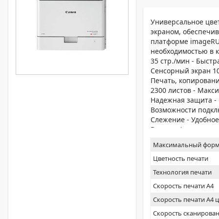
Универсальное цве
экраном, обеспечи
платформе imageRU
необходимостью в 
35 стр./мин - Быст
Сенсорный экран 10,
Печать, копировани
2300 листов - Макс
Надежная защита -
Возможности подкл
Слежение - Удобное
Вывод - Финишная 
Максимальный форм
Цветность печати
Технология печати
Скорость печати А4
Скорость печати А4 
Скорость сканирован