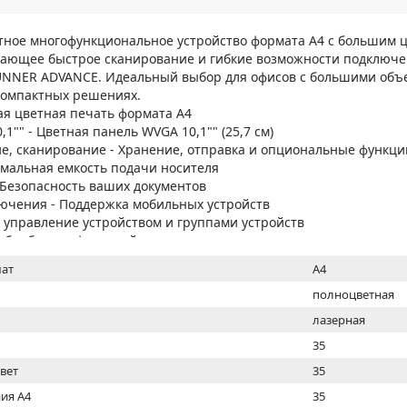
МОН
тное многофункциональное устройство формата A4 с большим
вающее быстрое сканирование и гибкие возможности подключе
NNER ADVANCE. Идеальный выбор для офисов с большими объ
компактных решениях.
рая цветная печать формата A4
1"" - Цветная панель WVGA 10,1"" (25,7 см)
е, сканирование - Хранение, отправка и опциональные функци
имальная емкость подачи носителя
 Безопасность ваших документов
ючения - Поддержка мобильных устройств
 управление устройством и группами устройств
обработка с функцией сшивания
ат
A4
полноцветная
лазерная
35
цвет
35
ия А4
35