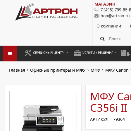
МАГАЗИН
+7 (495) 789-85-
shop@artron.ru
О компании
СЕРВИСНЫЙ ЦЕНТР
УСЛУГИ / РЕШЕНИЯ
ЗАПУСК ОБОРУДОВАНИЯ
АУТСОРСИНГ ПЕЧАТИ
ПОЛ
Главная
Офисные принтеры и МФУ
МФУ
МФУ Canon
ГАРАНТИЙНЫЙ РЕМОНТ
ПОКОПИЙНАЯ ПЕЧАТЬ
МОН
ДОГОВОРНОЕ ОБСЛУЖИВАНИЕ
КОНТРОЛЬ ПЕЧАТИ
ДУП
МФУ Ca
РЕГЛАМЕНТНЫЕ РАБОТЫ
ЛИЗИНГ
C356i II
ПРОФИЛАКТИКА И ТО
АРЕНДА ОБОРУДОВАНИЯ
АРТИКУЛ: 79364
РАЗОВЫЕ РЕМОНТЫ