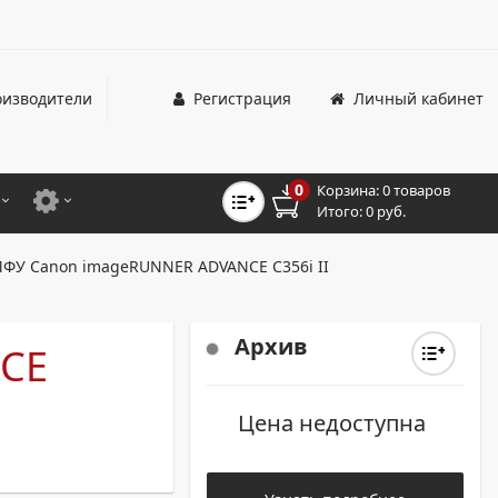
изводители
Регистрация
Личный кабинет
0
Корзина:
0 товаров
Итого:
0 руб.
ЦВЕТНЫЕ
ДЛЯ ОФИСНЫХ ПРИНТЕРОВ И МФУ
ФУ Canon imageRUNNER ADVANCE C356i II
ЦВЕТНЫЕ
ДЛЯ ПРОМЫШЛЕННОЙ ПЕЧАТИ
МОНОХРОМНЫЕ
ДЛЯ ШИРОКОФОРМАТНЫХ СИСТЕМ
Архив
CE
МОНОХРОМНЫЕ
Цена недоступна
НТЕРЫ ДЛЯ ОФИСА
ТНЫЕ ПРИНТЕРЫ