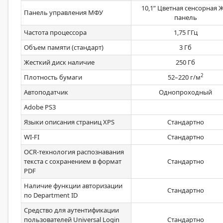
10,1” Цветная сенсорная 
Панель управления МФУ
панель
Частота процессора
1,75 ГГц
Объем памяти (стандарт)
3 Гб
Жесткий диск наличие
250 Гб
2
Плотность бумаги
52–220 г/м
Автоподатчик
Однопроходный
Adobe PS3
Языки описания страниц XPS
Стандартно
WI-FI
Стандартно
OCR-технология распознавания
текста с сохранением в формат
Стандартно
PDF
Наличие функции авторизации
Стандартно
по Department ID
Средство для аутентификации
пользователей Universal Login
Стандартно