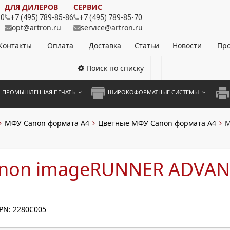
ДЛЯ ДИЛЕРОВ
СЕРВИС
80
+7 (495) 789-85-86
+7 (495) 789-85-70
opt@artron.ru
service@artron.ru
Контакты
Оплата
Доставка
Статьи
Новости
Про
Поиск по списку
ПРОМЫШЛЕННАЯ ПЕЧАТЬ
ШИРОКОФОРМАТНЫЕ СИСТЕМЫ
НОЦВЕТНЫЕ СИСТЕМЫ
ШИРОКОФОРМАТНЫЕ ПРИНТЕРЫ
А3 
МФУ Canon формата А4
Цветные МФУ Canon формата А4
М
ОХРОМНЫЕ СИСТЕМЫ
ИНЖЕНЕРНЫЕ СИСТЕМЫ
А4 
ЛИКАТОРЫ
А3 
non imageRUNNER ADVAN
А4 
ПРИ
PN: 2280C005
ЦВЕ