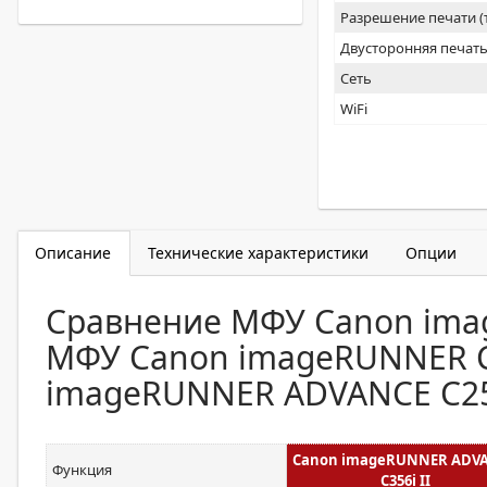
Разрешение печати 
Двусторонняя печат
Сеть
WiFi
Описание
Технические характеристики
Опции
Сравнение МФУ Canon imag
МФУ Canon imageRUNNER C
imageRUNNER ADVANCE C256
Canon imageRUNNER ADV
Функция
C356i II