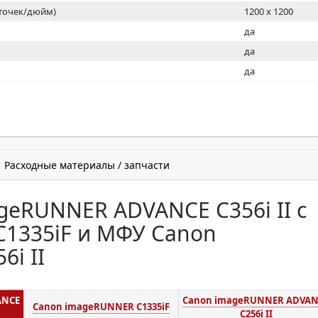
(точек/дюйм)
1200 x 1200
ь
да
да
да
Расходные материалы / запчасти
eRUNNER ADVANCE C356i II с
1335iF и МФУ Canon
i II
ANCE
Canon imageRUNNER ADVAN
Canon imageRUNNER C1335iF
C256i II