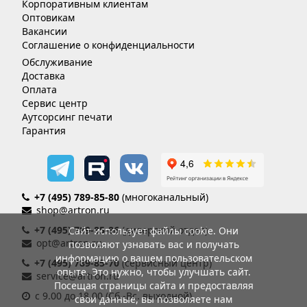
Корпоративным клиентам
Оптовикам
Вакансии
Соглашение о конфиденциальности
Обслуживание
Доставка
Оплата
Сервис центр
Аутсорсинг печати
Гарантия
+7 (495) 789-85-80
(многоканальный)
shop@artron.ru
+7 (495) 789-85-86
(дилерский отдел)
Сайт использует файлы cookie. Они
opt@artron.ru
позволяют узнавать вас и получать
информацию о вашем пользовательском
+7 (495) 789-85-70
(сервисный центр)
опыте. Это нужно, чтобы улучшать сайт.
service@artron.ru
Посещая страницы сайта и предоставляя
с 9.00 до 18.00 (Сб.-Вс. выходной)
свои данные, вы позволяете нам