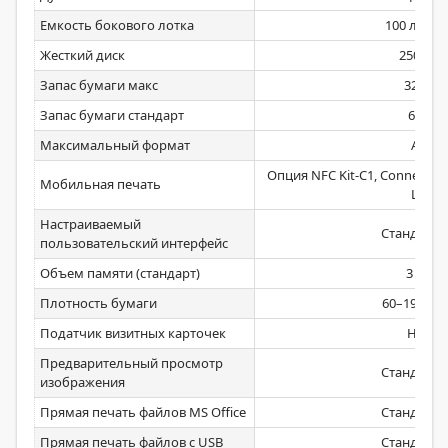
Емкость бокового лотка
100 листо
Жесткий диск
250 Гб
Запас бумаги макс
3200
Запас бумаги стандарт
650
Максимальный формат
А4
Опция NFC Kit-C1, Connection 
Мобильная печать
LE
Настраиваемый
Стандартн
пользовательский интерфейс
Объем памяти (стандарт)
3 Гб
Плотность бумаги
60–199 г/м
Податчик визитных карточек
Нет
Предварительный просмотр
Стандартн
изображения
Прямая печать файлов MS Office
Стандартн
Прямая печать файлов с USB
Стандартн