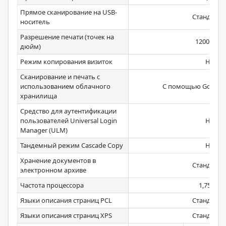
Прямое сканирование на USB-
Стандартн
носитель
Разрешение печати (точек на
1200x120
дюйм)
Режим копирования визиток
Нет
Сканирование и печать с
использованием облачного
С помощью Google C
хранилища
Средство для аутентификации
пользователей Universal Login
Нет
Manager (ULM)
Тандемный режим Cascade Copy
Нет
Хранение документов в
Стандартн
электронном архиве
Частота процессора
1,75 ГГц
Языки описания страниц PCL
Стандартн
Языки описания страниц XPS
Стандартн