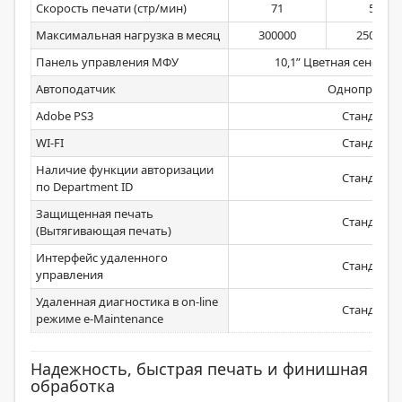
Скорость печати (стр/мин)
71
52
Максимальная нагрузка в месяц
300000
250000
Панель управления МФУ
10,1” Цветная сенсор
Автоподатчик
Однопроход
Adobe PS3
Стандартн
WI-FI
Стандартн
Наличие функции авторизации
Стандартн
по Department ID
Защищенная печать
Стандартн
(Вытягивающая печать)
Интерфейс удаленного
Стандартн
управления
Удаленная диагностика в on-line
Стандартн
режиме e-Maintenance
Надежность, быстрая печать и финишная
обработка