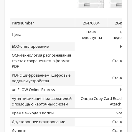
PartNumber
2647C004
2649C003
Цена
Цена
Цена
недоступна
недоступн
ECO-степлирование
Нет
OCR-технология распознавания
текста с сохранением в формат
Стандартн
PDF
PDF с шифрованием, цифровые
Стандартн
подписи устройства
uniFLOW Online Express
Нет
Аутентификация пользователей
Опция Copy Card Reader-F1 
с помощью карточных систем
Attachment
Время выхода 1 копии
5 секунд
Двустороннее сканирование
Стандартн
Дуплекс
Стандартн