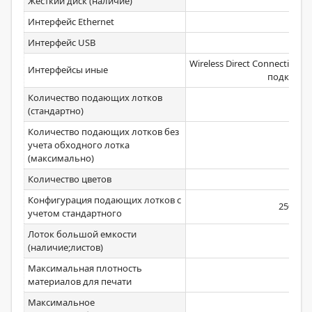
Жесткий диск (наличие)
Интерфейс Ethernet
Интерфейс USB
Wireless Direct Connection 
Интерфейсы иные
подключе
Количество подающих лотков
(стандартно)
Количество подающих лотков без
учета обходного лотка
(максимально)
Количество цветов
Конфигурация подающих лотков с
250 + 5
учетом стандартного
Лоток большой емкости
(наличие;листов)
Максимальная плотность
176
материалов для печати
Максимальное
1,38