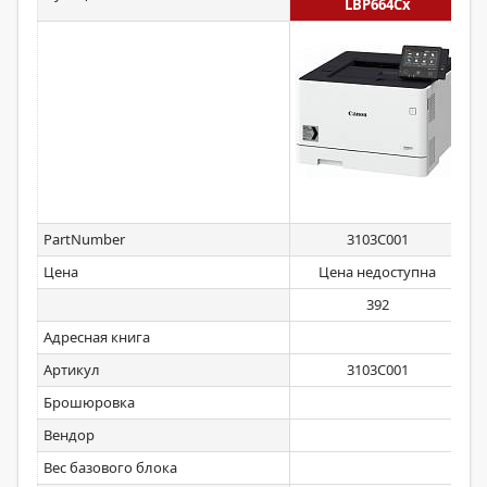
LBP664Cx
PartNumber
3103C001
Цена
Цена недоступна
392
Адресная книга
Артикул
3103C001
Брошюровка
Вендор
Вес базового блока
20,7