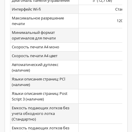
Диагональ панели управления
5" (12,7 см)
Интерфейс Wi-fi
Стандар
Максимальное разрешение
1200х12
печати
Минимальный формат
оригиналов для печати
Скорость печати А4 моно
27
Скорость печати А4 цвет
27
Автоматический дуплекс
(наличие)
Языки описания страниц: PCl
(наличие)
Языки описания страниц: Post
Script 3 (наличие)
Емкость подающих лотков без
учета обходного лотка
250
(Стандартно)
Емкость подающих лотков без