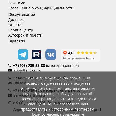
Вакансии
Соглашение о конфиденциальности
Обслуживание
Доставка
Оплата
Сервис центр
Аутсорсинг печати
Гарантия
+7 (495) 789-85-80
(многоканальный)
shop@artron.ru
+7 (495) 789-85-86
(дилерский отдел)
Сайт использует файлы cookie. Они
opt@artron.ru
позволяют узнавать вас и получать
информацию о вашем пользовательском
+7 (495) 789-85-70
(сервисный центр)
опыте. Это нужно, чтобы улучшать сайт.
service@artron.ru
Посещая страницы сайта и предоставляя
с 9.00 до 18.00 (Сб.-Вс. выходной)
свои данные, вы позволяете нам
предоставлять их сторонним партнерам.
Адрес: г. Москва, ул. Воронцовская, д. 35Б корп.1
Если согласны, продолжайте