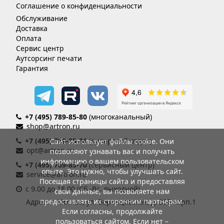
Соглашение о конфиденциальности
Обслуживание
Доставка
Оплата
Сервис центр
Аутсорсинг печати
Гарантия
+7 (495) 789-85-80
(многоканальный)
shop@artron.ru
+7 (495) 789-85-86
(дилерский отдел)
Сайт использует файлы cookie. Они
opt@artron.ru
позволяют узнавать вас и получать
информацию о вашем пользовательском
+7 (495) 789-85-70
(сервисный центр)
опыте. Это нужно, чтобы улучшать сайт.
service@artron.ru
Посещая страницы сайта и предоставляя
с 9.00 до 18.00 (Сб.-Вс. выходной)
свои данные, вы позволяете нам
предоставлять их сторонним партнерам.
Адрес: г. Москва, ул. Воронцовская, д. 35Б корп.1
Если согласны, продолжайте
пользоваться сайтом. Если нет –