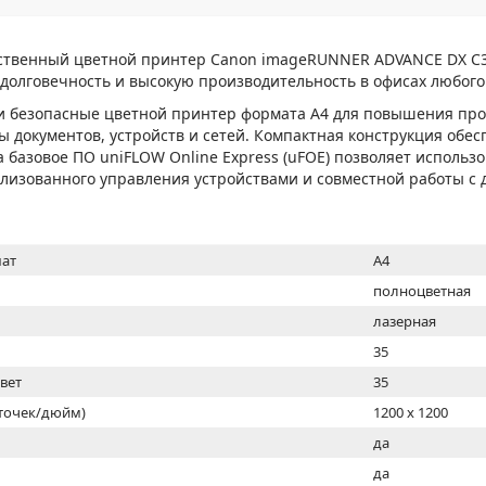
МОН
ственный цветной принтер Canon imageRUNNER ADVANCE DX C3
долговечность и высокую производительность в офисах любого
и безопасные цветной принтер формата A4 для повышения про
 документов, устройств и сетей. Компактная конструкция обес
 а базовое ПО uniFLOW Online Express (uFOE) позволяет использ
лизованного управления устройствами и совместной работы с 
ат
A4
полноцветная
лазерная
35
цвет
35
(точек/дюйм)
1200 x 1200
ь
да
да