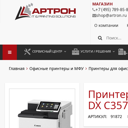
МАГАЗИН
+7 (495) 789-85-
shop@artron.ru
О компании
СЕРВИСНЫЙ ЦЕНТР
УСЛУГИ / РЕШЕНИЯ
ЗАПУСК ОБОРУДОВАНИЯ
АУТСОРСИНГ ПЕЧАТИ
ПОЛ
Главная
Офисные принтеры и МФУ
Принтеры для офис
ГАРАНТИЙНЫЙ РЕМОНТ
ПОКОПИЙНАЯ ПЕЧАТЬ
МОН
ДОГОВОРНОЕ ОБСЛУЖИВАНИЕ
КОНТРОЛЬ ПЕЧАТИ
ДУП
Принте
РЕГЛАМЕНТНЫЕ РАБОТЫ
ЛИЗИНГ
DX C357
ПРОФИЛАКТИКА И ТО
АРЕНДА ОБОРУДОВАНИЯ
АРТИКУЛ: 91872
РАЗОВЫЕ РЕМОНТЫ