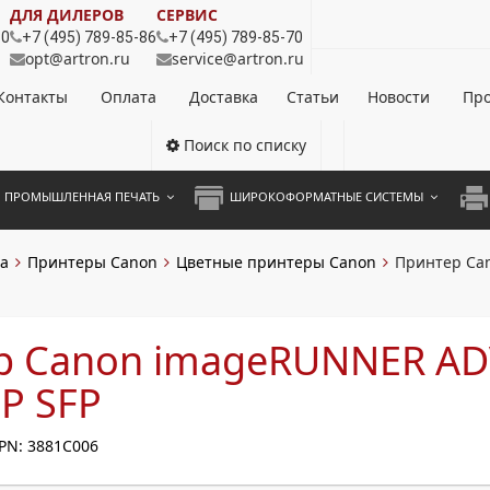
ДЛЯ ДИЛЕРОВ
СЕРВИС
80
+7 (495) 789-85-86
+7 (495) 789-85-70
opt@artron.ru
service@artron.ru
Контакты
Оплата
Доставка
Статьи
Новости
Про
Поиск по списку
ПРОМЫШЛЕННАЯ ПЕЧАТЬ
ШИРОКОФОРМАТНЫЕ СИСТЕМЫ
НОЦВЕТНЫЕ СИСТЕМЫ
ШИРОКОФОРМАТНЫЕ ПРИНТЕРЫ
А3 
а
Принтеры Canon
Цветные принтеры Canon
Принтер Ca
ОХРОМНЫЕ СИСТЕМЫ
ИНЖЕНЕРНЫЕ СИСТЕМЫ
А4 
ЛИКАТОРЫ
А3 
р Canon imageRUNNER A
А4 
P SFP
ПРИ
PN: 3881C006
ЦВЕ