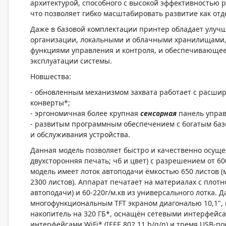
архитектурой, способного с высокой эффективностью 
что позволяет гибко масштабировать развитие как отд
Даже в базовой комплектации принтер обладает улу
организации, локальными и облачными хранилищами,
функциями управления и контроля, и обеспечивающее
эксплуатации системы.
Новшества:
- обновленным механизмом захвата работает с расши
конверты*;
- эргономичная более крупная
сенсорная
панель управ
- развитым программным обеспечением с богатым ба
и обслуживания устройства.
Данная модель позволяет быстро и качественно осущес
двухсторонняя печать; чб и цвет) с разрешением от 60
модель имеет лоток автоподачи ёмкостью 650 листов (
2300 листов). Аппарат печатает на материалах с плотно
автоподачи) и 60-220г/м.кв из универсального лотка
многофункциональным TFT экраном диагональю 10,1", 
накопитель на 320 ГБ*, оснащён сетевыми интерфейса
интерфейсами WiFi* (IEEE 802.11 b/g/n) и тремя USB-порт