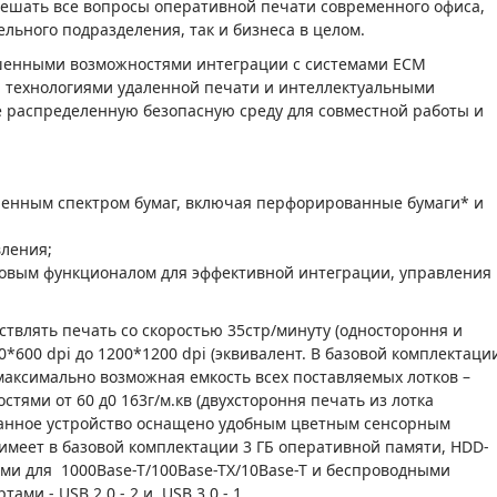
решать все вопросы оперативной печати современного офиса,
ельного подразделения, так и бизнеса в целом.
чшенными возможностями интеграции с системами EСМ
 технологиями удаленной печати и интеллектуальными
 распределенную безопасную среду для совместной работы и
ренным спектром бумаг, включая перфорированные бумаги* и
ления;
зовым функционалом для эффективной интеграции, управления
твлять печать со скоростью 35стр/минуту (одностороння и
0*600 dpi до 1200*1200 dpi (эквивалент. В базовой комплектаци
максимально возможная емкость всех поставляемых лотков –
стями от 60 д0 163г/м.кв (двухстороння печать из лотка
. Данное устройство оснащено удобным цветным сенсорным
имеет в базовой комплектации 3 ГБ оперативной памяти, HDD-
ми для 1000Base-T/100Base-TX/10Base-T и беспроводными
ами - USB 2.0 - 2 и USB 3.0 - 1.