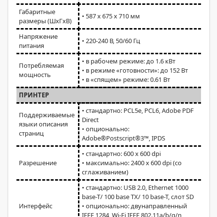
Габаритные
• 587 x 675 x 710 мм
размеры (ШxГxВ)
Напряжение
• 220-240 В, 50/60 Гц
питания
• в рабочем режиме: до 1.6 кВт
Потребляемая
• в режиме «готовности»: до 152 Вт
мощность
• в «спящем» режиме: 0.61 Вт
ПРИНТЕР
• стандартно: PCL5e, PCL6, Adobe PDF
Поддерживаемые
Direct
языки описания
• опционально:
страниц
Adobe®Postscript®3™, IPDS
• стандартно: 600 x 600 dpi
Разрешение
• максимально: 2400 x 600 dpi (со
сглаживанием)
• cтандартно: USB 2.0, Ethernet 1000
base-T/ 100 base TX/ 10 base-T, слот SD
Интерфейс
• опционально: двунаправленный
IEEE 1284, Wi-Fi IEEE 802.11a/b/g/n,