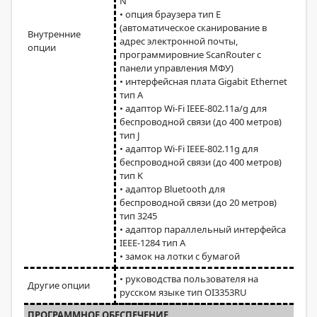
N
• опция браузера тип E
(автоматическое сканирование в
Внутренние
адрес электронной почты,
опции
программировние ScanRouter с
панели управления МФУ)
• интерфейсная плата Gigabit Ethernet
тип А
• адаптор Wi-Fi IEEE-802.11a/g для
беспроводной связи (до 400 метров)
тип J
• адаптор Wi-Fi IEEE-802.11g для
беспроводной связи (до 400 метров)
тип K
• адаптор Bluetooth для
беспроводной связи (до 20 метров)
тип 3245
• адаптор параллельный интерфейса
IEEE-1284 тип А
• замок на лотки с бумагой
• руководства пользователя на
Другие опции
русском языке тип OI3353RU
ПРОГРАММНОЕ ОБЕСПЕЧЕНИЕ