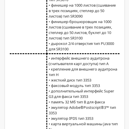
• финишер на 1000 листов (сшивание
в трех позициях, степлер до 50
листов) тип SR3090
• финишер-брошюровщик на 1000
листов (сшивание в трех позициях,
степлер до 50 листов, буклет до 10
листов) тип SR3100
• дырокол 2/4 отверстия тип PU3000
для SR3100
• интерфейс внешнего аудитрона
(считывателя карт доступа) тип A
• крепление для внешнего аудитрона
тип H
• жесткий диск тип 3353
• факсовый модуль тип 3353
• дополнительный интерфейс Super
G3 для факса тип 3353
• память 32 Мб тип B для факса
• эмулятор Adobe®Postscript®3™ тип
3353
• эмулятор IPDS тип 3353
• карта виртуальной машины Java тип