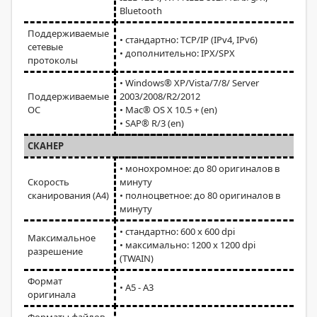
Bluetooth
Поддерживаемые
• cтандартно: TCP/IP (IPv4, IPv6)
сетевые
• дополнительно: IPX/SPX
протоколы
• Windows® XP/Vista/7/8/ Server
Поддерживаемые
2003/2008/R2/2012
ОС
• Mac® OS X 10.5 + (en)
• SAP® R/3 (en)
СКАНЕР
• монохромное: до 80 оригиналов в
Скорость
минуту
сканирования (A4)
• полноцветное: до 80 оригиналов в
минуту
• стандартно: 600 x 600 dpi
Максимальное
• максимально: 1200 x 1200 dpi
разрешение
(TWAIN)
Формат
• А5 - А3
оригинала