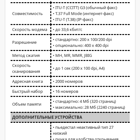
• ITU-T (CCITT) G3 (обычный факс)
Совместимость
• T.37 Full Mode (интернет-факс)
• ITU-T (T.38) (IP-факс)
Скорость модема
• до 33,6 кбит/с
• стандартно: 200 x 100/200 dpi
Разрешение
• опционально: 400 x 400 dpi
Метод сжатия
• MH, MR, MMR, JBIG
Скорость
• до 1 сек (200 x 100 dpi, A4)
сканирования
Адресная книга
• 2000 номеров
Быстрый набор
• 16 номеров
• стандартно: 4 Мб (320 страниц)
Объем памяти
• максимально: 28 Мб (2240 страниц)
ДОПОЛНИТЕЛЬНЫЕ УСТРОЙСТВА
• пьедестал неактивный тип 27
низкий
• ручка для удобства открывания