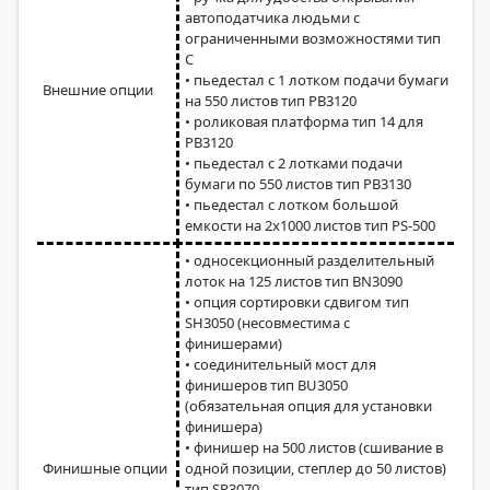
автоподатчика людьми с
ограниченными возможностями тип
C
• пьедестал с 1 лотком подачи бумаги
Внешние опции
на 550 листов тип PB3120
• роликовая платформа тип 14 для
PB3120
• пьедестал с 2 лотками подачи
бумаги по 550 листов тип PB3130
• пьедестал с лотком большой
емкости на 2x1000 листов тип PS-500
• односекционный разделительный
лоток на 125 листов тип BN3090
• опция сортировки сдвигом тип
SH3050 (несовместима с
финишерами)
• соединительный мост для
финишеров тип BU3050
(обязательная опция для установки
финишера)
• финишер на 500 листов (сшивание в
Финишные опции
одной позиции, степлер до 50 листов)
тип SR3070