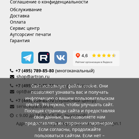
Соглашение о конфиденциальности
Обслуживание
Доставка
Оплата
Сервис центр
Аутсорсинг печати
Гарантия
+7 (495) 789-85-80
(многоканальный)
shop@artron.ru
+7 (495) 789-85-86
(дилерский отдел)
Сайт использует файлы cookie. Они
opt@artron.ru
позволяют узнавать вас и получать
информацию о вашем пользовательском
+7 (495) 789-85-70
(сервисный центр)
опыте. Это нужно, чтобы улучшать сайт.
service@artron.ru
Посещая страницы сайта и предоставляя
с 9.00 до 18.00 (Сб.-Вс. выходной)
свои данные, вы позволяете нам
предоставлять их сторонним партнерам.
Адрес: г. Москва, ул. Воронцовская, д. 35Б корп.1
Если согласны, продолжайте
пользоваться сайтом. Если нет –