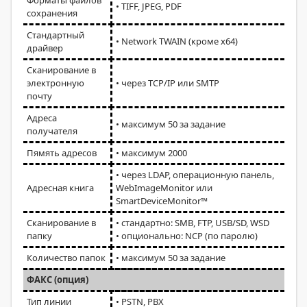
Форматы файлов
• TIFF, JPEG, PDF
сохранения
Стандартный
• Network TWAIN (кроме x64)
драйвер
Сканирование в
электронную
• через TCP/IP или SMTP
почту
Адреса
• максимум 50 за задание
получателя
Пямять адресов
• максимум 2000
• через LDAP, операционную панель,
Адресная книга
WebImageMonitor или
SmartDeviceMonitor™
Сканирование в
• стандартно: SMB, FTP, USB/SD, WSD
папку
• опционально: NCP (по паролю)
Количество папок
• максимум 50 за задание
ФАКС (опция)
Тип линии
• PSTN, PBX