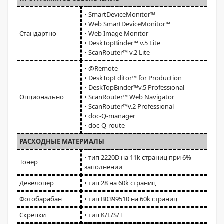
• SmartDeviceMonitor™
• Web SmartDeviceMonitor™
Стандартно
• Web Image Monitor
• DeskTopBinder™ v.5 Lite
• ScanRouter™ v.2 Lite
• @Remote
• DeskTopEditor™ for Production
• DeskTopBinder™v.5 Professional
Опционально
• ScanRouter™ Web Navigator
• ScanRouter™v.2 Professional
• doc-Q-manager
• doc-Q-route
РАСХОДНЫЕ МАТЕРИАЛЫ
• тип 2220D на 11k страниц при 6%
Тонер
заполнении
Девелопер
• тип 28 на 60k страниц
Фотобарабан
• тип B0399510 на 60k страниц
Скрепки
• тип K/L/S/T