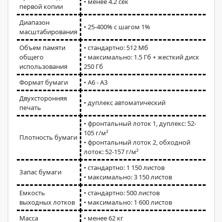
• менее 4.2 сек
первой копии
Диапазон
• 25-400% с шагом 1%
масштабирования
Объем памяти
• стандартно: 512 Мб
общего
• максимально: 1.5 Гб + жесткий диск
использования
250 Гб
Формат бумаги
• А6 - А3
Двухсторонняя
• дуплекс автоматический
печать
• фронтальный лоток 1, дуплекс: 52-
105 г/м²
Плотность бумаги
• фронтальный лоток 2, обходной
лоток: 52-157 г/м²
• стандартно: 1 150 листов
Запас бумаги
• максимально: 3 150 листов
Емкость
• стандартно: 500 листов
выходных лотков
• максимально: 1 600 листов
Масса
• менее 62 кг