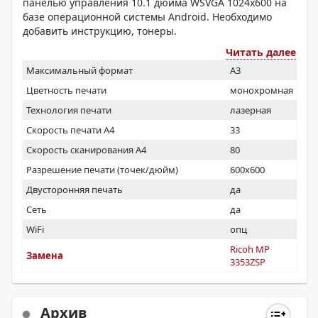
панелью управления 10.1 дюйма WSVGA 1024x600 на
базе операционной системы Android. Необходимо
добавить инструкцию, тонеры.
Читать далее
Максимальный формат
A3
Цветность печати
монохромная
Технология печати
лазерная
Скорость печати А4
33
Скорость сканирования А4
80
Разрешение печати (точек/дюйм)
600x600
Двусторонняя печать
да
Сеть
да
WiFi
опц
Ricoh MP
Замена
3353ZSP
Архив