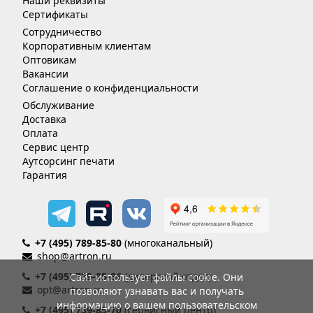
Наши реквизиты
Сертификаты
Сотрудничество
Корпоративным клиентам
Оптовикам
Вакансии
Соглашение о конфиденциальности
Обслуживание
Доставка
Оплата
Сервис центр
Аутсорсинг печати
Гарантия
+7 (495) 789-85-80
(многоканальный)
shop@artron.ru
+7 (495) 789-85-86
(дилерский отдел)
Сайт использует файлы cookie. Они
opt@artron.ru
позволяют узнавать вас и получать
информацию о вашем пользовательском
+7 (495) 789-85-70
(сервисный центр)