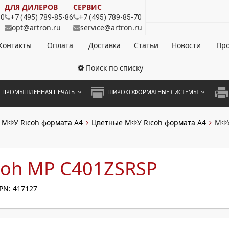
ДЛЯ ДИЛЕРОВ
СЕРВИС
80
+7 (495) 789-85-86
+7 (495) 789-85-70
opt@artron.ru
service@artron.ru
Контакты
Оплата
Доставка
Статьи
Новости
Про
Поиск по списку
ПРОМЫШЛЕННАЯ ПЕЧАТЬ
ШИРОКОФОРМАТНЫЕ СИСТЕМЫ
НОЦВЕТНЫЕ СИСТЕМЫ
ШИРОКОФОРМАТНЫЕ ПРИНТЕРЫ
А3 
МФУ Ricoh формата A4
Цветные МФУ Ricoh формата A4
МФУ
ОХРОМНЫЕ СИСТЕМЫ
ИНЖЕНЕРНЫЕ СИСТЕМЫ
А4 
ЛИКАТОРЫ
А3 
coh MP C401ZSRSP
А4 
PN: 417127
ПРИ
ЦВЕ