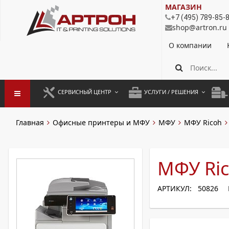
МАГАЗИН
+7 (495) 789-85-
shop@artron.ru
О компании
СЕРВИСНЫЙ ЦЕНТР
УСЛУГИ / РЕШЕНИЯ
ЗАПУСК ОБОРУДОВАНИЯ
АУТСОРСИНГ ПЕЧАТИ
ПОЛ
Главная
Офисные принтеры и МФУ
МФУ
МФУ Ricoh
ГАРАНТИЙНЫЙ РЕМОНТ
ПОКОПИЙНАЯ ПЕЧАТЬ
МОН
ДОГОВОРНОЕ ОБСЛУЖИВАНИЕ
КОНТРОЛЬ ПЕЧАТИ
ДУП
МФУ Ri
РЕГЛАМЕНТНЫЕ РАБОТЫ
ЛИЗИНГ
АРТИКУЛ: 50826
ПРОФИЛАКТИКА И ТО
АРЕНДА ОБОРУДОВАНИЯ
РАЗОВЫЕ РЕМОНТЫ