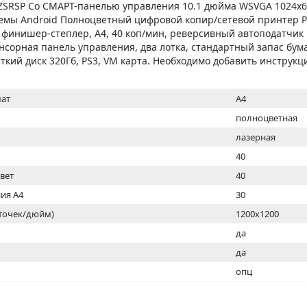
МОН
ZSRSP Со СМАРТ-панелью управления 10.1 дюйма WSVGA 1024x6
емы Android Полноцветный цифровой копир/сетевой принтер P
финишер-степлер, A4, 40 коп/мин, реверсивный автоподатчик 
енсорная панель управления, два лотка, стандартный запас бума
ткий диск 320Гб, PS3, VM карта. Необходимо добавить инструкц
ат
A4
полноцветная
лазерная
40
цвет
40
ия А4
30
(точек/дюйм)
1200x1200
ь
да
да
опц