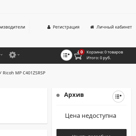
изводители
Регистрация
Личный кабинет
0
Корзина:
0 товаров
Итого:
0 руб.
ЦВЕТНЫЕ
ДЛЯ ОФИСНЫХ ПРИНТЕРОВ И МФУ
 Ricoh MP C401ZSRSP
ЦВЕТНЫЕ
ДЛЯ ПРОМЫШЛЕННОЙ ПЕЧАТИ
МОНОХРОМНЫЕ
ДЛЯ ШИРОКОФОРМАТНЫХ СИСТЕМ
Архив
МОНОХРОМНЫЕ
Цена недоступна
НТЕРЫ ДЛЯ ОФИСА
ТНЫЕ ПРИНТЕРЫ