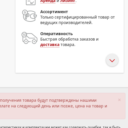
Аренда
и
лизинг
.
Ассортимент
Только сертифицированный товар от
ведущих производителей.
Оперативность
Быстрая обработка заказов и
доставка
товара.
×
ия получения товара будут подтверждены нашими
плате на следующий день или позже, цена на товар и
ктеристиках и комплектации может как содержать ошибки, так и быть