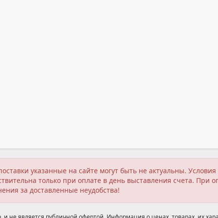
поставки указанные на сайте могут быть не актуальны. Услов
твительна только при оплате в день выставления счета. При о
нения за доставленные неудобства!
 и не является публичной офертой. Информация о ценах, товарах, их хара