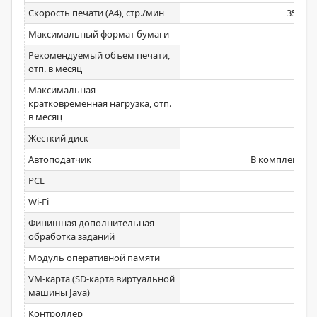
Скорость печати (А4), стр./мин
35
Максимальный формат бумаги
Рекомендуемый объем печати,
отп. в месяц
Максимальная
кратковременная нагрузка, отп.
в месяц
Жесткий диск
Ст
Автоподатчик
В комплекте О
PCL
Wi-Fi
Финишная дополнительная
обработка заданий
Модуль оперативной памяти
VM-карта (SD-карта виртуальной
машины Java)
Контроллер