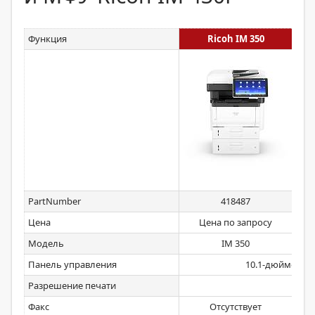
Функция
Ricoh IM 350
PartNumber
418487
Цена
Цена по запросу
Ц
Модель
IM 350
Панель управления
10.1-дюймовый
Разрешение печати
Факс
Отсутствует