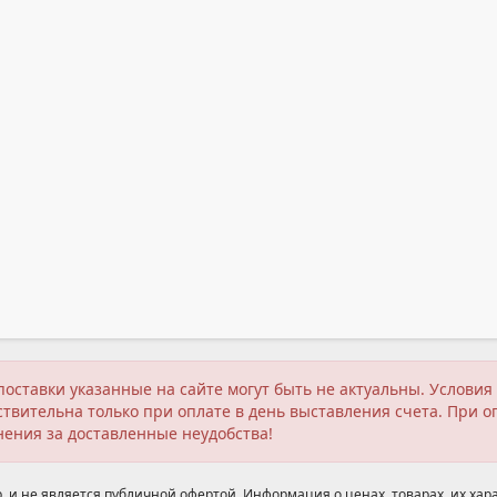
поставки указанные на сайте могут быть не актуальны. Услов
твительна только при оплате в день выставления счета. При о
нения за доставленные неудобства!
 и не является публичной офертой. Информация о ценах, товарах, их хара