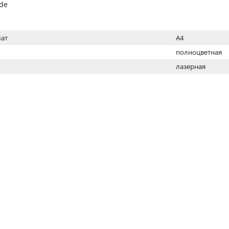
МОН
de
ат
A4
полноцветная
лазерная