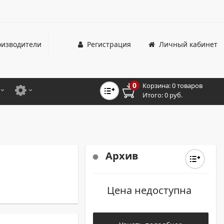
изводители
Регистрация
Личный кабинет
0
Корзина:
0 товаров
Итого:
0 руб.
ЦВЕТНЫЕ
ДЛЯ ОФИСНЫХ ПРИНТЕРОВ И МФУ
ЦВЕТНЫЕ
ДЛЯ ПРОМЫШЛЕННОЙ ПЕЧАТИ
МОНОХРОМНЫЕ
ДЛЯ ШИРОКОФОРМАТНЫХ СИСТЕМ
Архив
МОНОХРОМНЫЕ
Цена недоступна
НТЕРЫ ДЛЯ ОФИСА
ТНЫЕ ПРИНТЕРЫ