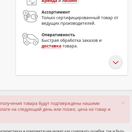
Аренда
и
лизинг
.
Ассортимент
Только сертифицированный товар от
ведущих производителей.
Оперативность
Быстрая обработка заказов и
доставка
товара.
×
ия получения товара будут подтверждены нашими
плате на следующий день или позже, цена на товар и
ктеристиках и комплектации может как содержать ошибки, так и быть