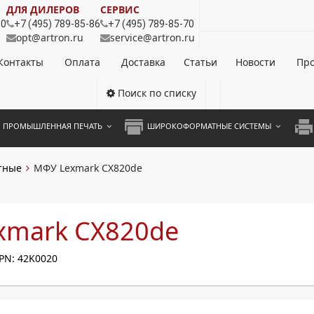
ДЛЯ ДИЛЕРОВ
СЕРВИС
80
+7 (495) 789-85-86
+7 (495) 789-85-70
opt@artron.ru
service@artron.ru
Контакты
Оплата
Доставка
Статьи
Новости
Про
Поиск по списку
ПРОМЫШЛЕННАЯ ПЕЧАТЬ
ШИРОКОФОРМАТНЫЕ СИСТЕМЫ
НОЦВЕТНЫЕ СИСТЕМЫ
ШИРОКОФОРМАТНЫЕ ПРИНТЕРЫ
А3 
тные
МФУ Lexmark CX820de
ОХРОМНЫЕ СИСТЕМЫ
ИНЖЕНЕРНЫЕ СИСТЕМЫ
А4 
ЛИКАТОРЫ
А3 
xmark CX820de
А4 
PN: 42K0020
ПРИ
ЦВЕ