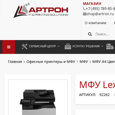
МАГАЗИН
+7 (495) 789-85-
shop@artron.ru
О компании
СЕРВИСНЫЙ ЦЕНТР
УСЛУГИ / РЕШЕНИЯ
ЗАПУСК ОБОРУДОВАНИЯ
АУТСОРСИНГ ПЕЧАТИ
ПОЛ
Главная
Офисные принтеры и МФУ
МФУ
МФУ А4 Цве
ГАРАНТИЙНЫЙ РЕМОНТ
ПОКОПИЙНАЯ ПЕЧАТЬ
МОН
ДОГОВОРНОЕ ОБСЛУЖИВАНИЕ
КОНТРОЛЬ ПЕЧАТИ
ДУП
МФУ Le
РЕГЛАМЕНТНЫЕ РАБОТЫ
ЛИЗИНГ
АРТИКУЛ: 92262
ПРОФИЛАКТИКА И ТО
АРЕНДА ОБОРУДОВАНИЯ
РАЗОВЫЕ РЕМОНТЫ