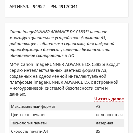
АРТИКУЛ: 94952
PN: 4912C041
Canon imageRUNNER ADNANCE DX C3835i цветное
многофункциональное устройство формата А3,
работающее с облачными сервисами, для цифровой
трансформации бизнеса: усиленная безопасность,
обновленное сканирование и ПО
МФУ Canon imageRUNNER ADVANCE DX C3835i входит
серию интеллектуальных цветных формата А3,
созданных на одноименной интеллектуальной
платформе imageRUNNER ADVANCE DX с встроенной
многоуровневой системой безопасности сети и
данных.
Читать далее
Для пользователя доступны облачные сервисы
Максимальный формат
A3
обмена данными, мобильная печать, оптическое
распознавание текста в облаке и на устройствах с IRIS
Цветность печати
полноцветная
(OCR с IRIS).
Технология печати
лазерная
Скорость печати А4
35