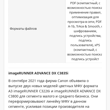
PDF (компактный, с
возможностью поиска,
применение правил,
оптимизация для
просмотра в сети, PDF/
А-1b, TrАce & Smooth, с
Форматы файлов
шифрованием,
подпись устройства,
подпись
пользователя), хPS
(компактный, с
возможностью поиска,
подпись устройст
imageRUNNER ADVANCE DX C3835i
В сентябре 2021 года фирма Canon объявила о
выпуске двух новых моделей цветных МФУ формата
А3 imageRUNNER C3226i и imageRUNNER ADVANCE DX
C3800 для сегмента малого и среднего бизнеса. Они
переформировывают линейку МФУ в данном
сегменте, усиливая позиции производителя на