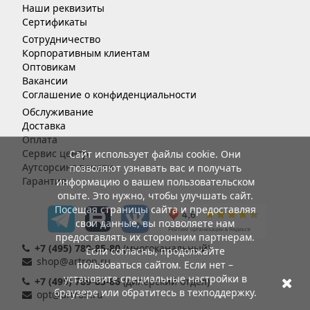
Наши реквизиты
Сертификаты
Сотрудничество
Корпоративным клиентам
Оптовикам
Вакансии
Соглашение о конфиденциальности
Обслуживание
Доставка
Оплата
Сервис центр
Сайт использует файлы cookie. Они
Аутсорсинг печати
позволяют узнавать вас и получать
Гарантия
информацию о вашем пользовательском
опыте. Это нужно, чтобы улучшать сайт.
Посещая страницы сайта и предоставляя
свои данные, вы позволяете нам
предоставлять их сторонним партнерам.
+7 (495) 789-85-80
(многоканальный)
Если согласны, продолжайте
shop@artron.ru
пользоваться сайтом. Если нет –
установите специальные настройки в
+7 (495) 789-85-86
(дилерский отдел)
браузере или обратитесь в техподдержку.
opt@artron.ru