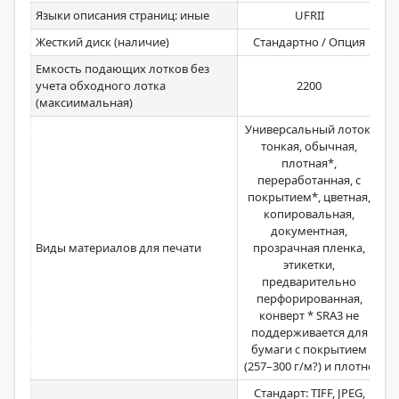
Языки описания страниц: иные
UFRII
Жесткий диск (наличие)
Стандартно / Опция
Емкость подающих лотков без
учета обходного лотка
2200
(максиимальная)
Универсальный лоток:
тонкая, обычная,
плотная*,
переработанная, с
покрытием*, цветная,
копировальная,
документная,
Виды материалов для печати
прозрачная пленка,
этикетки,
предварительно
перфорированная,
конверт * SRА3 не
поддерживается для
бумаги с покрытием
(257–300 г/м?) и плотно
Стандарт: TIFF, JPEG,