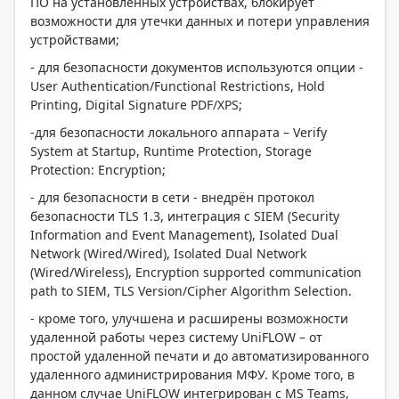
ПО на установленных устройствах, блокирует
возможности для утечки данных и потери управления
устройствами;
- для безопасности документов используются опции -
User Authentication/Functional Restrictions, Hold
Printing, Digital Signature PDF/XPS;
-для безопасности локального аппарата – Verify
System at Startup, Runtime Protection, Storage
Protection: Encryption;
- для безопасности в сети - внедрён протокол
безопасности TLS 1.3, интеграция с SIEM (Security
Information and Event Management), Isolated Dual
Network (Wired/Wired), Isolated Dual Network
(Wired/Wireless), Encryption supported communication
path to SIEM, TLS Version/Cipher Algorithm Selection.
- кроме того, улучшена и расширены возможности
удаленной работы через систему UniFLOW – от
простой удаленной печати и до автоматизированного
удаленного администрирования МФУ. Кроме того, в
данном случае UniFLOW интегрирован с MS Teams,