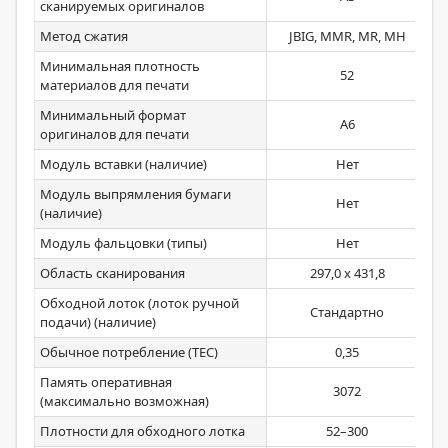
сканируемых оригиналов
Метод сжатия
JBIG, MMR, MR, MH
Минимальная плотность
52
материалов для печати
Минимальный формат
А6
оригиналов для печати
Модуль вставки (наличие)
Нет
Модуль выпрямления бумаги
Нет
(наличие)
Модуль фальцовки (типы)
Нет
Область сканирования
297,0 х 431,8
Обходной лоток (лоток ручной
Стандартно
подачи) (наличие)
Обычное потребление (ТЕС)
0,35
Память оперативная
3072
(максимально возможная)
Плотности для обходного лотка
52–300