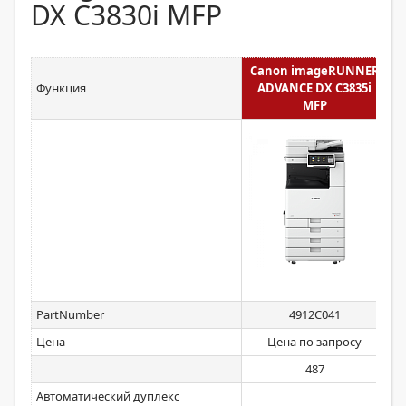
DX C3830i MFP
Canon imageRUNNER
C
Функция
ADVANCE DX C3835i
MFP
PartNumber
4912C041
Цена
Цена по запросу
487
Автоматический дуплекс