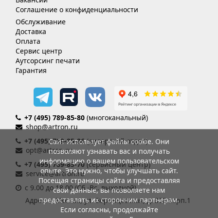
Соглашение о конфиденциальности
Обслуживание
Доставка
Оплата
Сервис центр
Аутсорсинг печати
Гарантия
+7 (495) 789-85-80
(многоканальный)
shop@artron.ru
+7 (495) 789-85-86
(дилерский отдел)
Сайт использует файлы cookie. Они
opt@artron.ru
позволяют узнавать вас и получать
информацию о вашем пользовательском
+7 (495) 789-85-70
(сервисный центр)
опыте. Это нужно, чтобы улучшать сайт.
service@artron.ru
Посещая страницы сайта и предоставляя
с 9.00 до 18.00 (Сб.-Вс. выходной)
свои данные, вы позволяете нам
предоставлять их сторонним партнерам.
Адрес: г. Москва, ул. Воронцовская, д. 35Б корп.1
Если согласны, продолжайте