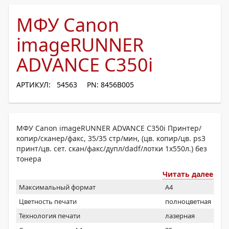
МФУ Canon
imageRUNNER
ADVANCE C350i
АРТИКУЛ: 54563
PN: 8456B005
МФУ Canon imageRUNNER ADVANCE C350i Принтер/
копир/сканер/факс, 35/35 стр/мин, (цв. копир/цв. ps3
принт/цв. сет. скан/факс/дупл/dadf/лотки 1х550л.) без
тонера
Читать далее
Максимальный формат
A4
Цветность печати
полноцветная
Технология печати
лазерная