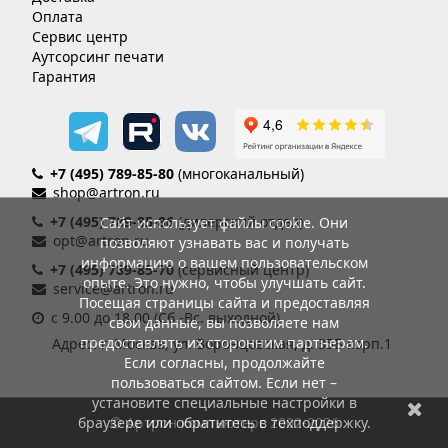
Оплата
Сервис центр
Аутсорсинг печати
Гарантия
+7 (495) 789-85-80
(многоканальный)
shop@artron.ru
+7 (495) 789-85-86
(дилерский отдел)
Сайт использует файлы cookie. Они
opt@artron.ru
позволяют узнавать вас и получать
информацию о вашем пользовательском
+7 (495) 789-85-70
(сервисный центр)
опыте. Это нужно, чтобы улучшать сайт.
service@artron.ru
Посещая страницы сайта и предоставляя
с 9.00 до 18.00 (Сб.-Вс. выходной)
свои данные, вы позволяете нам
предоставлять их сторонним партнерам.
Адрес: г. Москва, ул. Воронцовская, д. 35Б корп.1
Если согласны, продолжайте
пользоваться сайтом. Если нет –
установите специальные настройки в
браузере или обратитесь в техподдержку.
© Артрон компьютерс 2002-2026