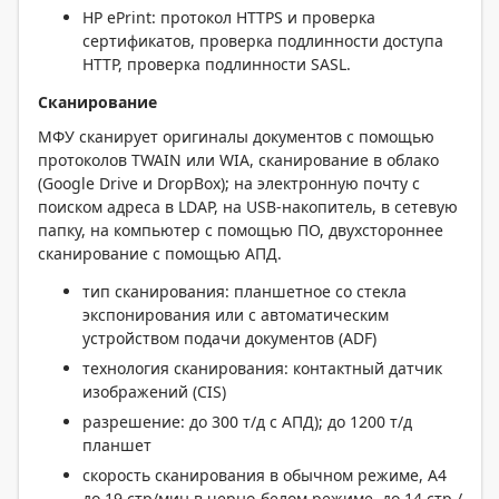
HP ePrint: протокол HTTPS и проверка
сертификатов, проверка подлинности доступа
HTTP, проверка подлинности SASL.
Сканирование
МФУ сканирует оригиналы документов с помощью
протоколов TWAIN или WIA, сканирование в облако
(Google Drive и DropBox); на электронную почту с
поиском адреса в LDAP, на USB-накопитель, в сетевую
папку, на компьютер с помощью ПО, двухстороннее
сканирование с помощью АПД.
тип сканирования: планшетное со стекла
экспонирования или с автоматическим
устройством подачи документов (ADF)
технология сканирования: контактный датчик
изображений (CIS)
разрешение: до 300 т/д с АПД); до 1200 т/д
планшет
скорость сканирования в обычном режиме, A4
до 19 стр/мин в черно-белом режиме, до 14 стр./