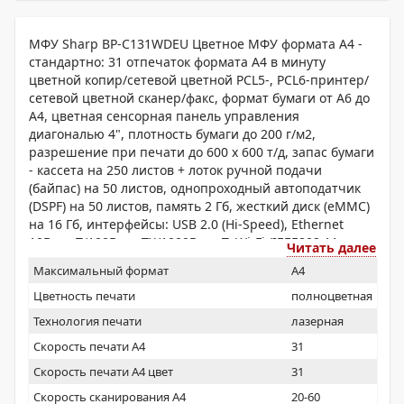
МФУ Sharp BP-C131WDEU Цветное МФУ формата A4 -
стандартно: 31 отпечаток формата A4 в минуту
цветной копир/сетевой цветной PCL5-, PCL6-принтер/
сетевой цветной сканер/факс, формат бумаги от A6 до
A4, цветная сенсорная панель управления
диагональю 4", плотность бумаги до 200 г/м2,
разрешение при печати до 600 x 600 т/д, запас бумаги
- кассета на 250 листов + лоток ручной подачи
(байпас) на 50 листов, однопроходный автоподатчик
(DSPF) на 50 листов, память 2 Гб, жесткий диск (eMMC)
на 16 Гб, интерфейсы: USB 2.0 (Hi-Speed), Ethernet
10Base-T/100Base-TX/1000Base-T, Wi-Fi (IEEE802.11
Читать далее
a/b/g/n/ac), дуплекс, стартовые тонер-картриджи (4
Максимальный формат
A4
тонер-картриджа разных цветов на 1 000 отпечатков
каждый при 5% заполнении листа), блок
Цветность печати
полноцветная
формирования изображения. Для минимальной
Технология печати
лазерная
комплектации МФУ приобретение дополнительного
Скорость печати А4
31
оборудования или расходных материалов не
требуется.
Скорость печати А4 цвет
31
Скорость сканирования А4
20-60